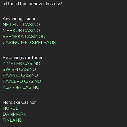
hittar allt du behöver hos oss!
Användliga sidor
NETENT CASINO
MERKUR CASINO
SVENSKA CASINON
CASINO MED SPELPAUS
Betalnings metoder
ZIMPLER CASINO
SWISH CASINO
PAYPAL CASINO
PAYLEVO CASINO
KLARNA CASINO
Nordiska Casinon
NORGE
DANMARK
FINLAND