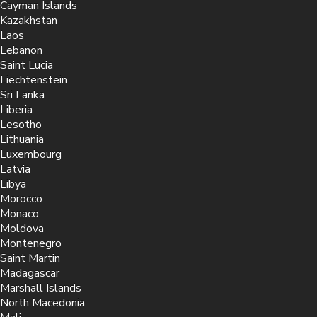
Cayman Islands
Kazakhstan
Laos
Lebanon
Saint Lucia
Liechtenstein
Sri Lanka
Liberia
Lesotho
Lithuania
Luxembourg
Latvia
Libya
Morocco
Monaco
Moldova
Montenegro
Saint Martin
Madagascar
Marshall Islands
North Macedonia