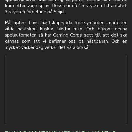
fram efter varje spinn. Dessa är då 15 stycken till antalet,
3 stycken fördelade på 5 hjul.
På hjulen finns hästskoprydda kortsymboler, morötter,
vilda hästskor, kuskar, hästar m.m. Och bakom denna
spelautomaten så har Gaming Corps sett till att det ska
kännas som att vi befinner oss på hästbanan. Och en
mycket vacker dag verkar det vara också.