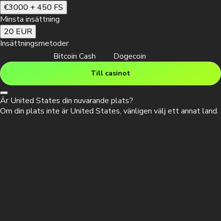
€3000 + 450 FS
Minsta insättning
20 EUR
Insättningsmetoder
Bitcoin Cash
Dogecoin
Till casinot
Är
United States
din nuvarande plats?
Om din plats inte är
United States
, vänligen välj ett annat land.