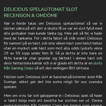
DELICIOUS SPELAUTOMAT SLOT
RECENSION & OMDÖME
När vi hörde talas om Delicious spelautomat så var vi
nästan säkra på att det vi skulle få se var en slot fylld med
alla godsaker man kunde tänka sig. Men ack så fel vi hade
med de tankarna. För i detta fallet så står ordet Delicious
för namnet på en häst, och inte vilken häst som helst heller
utan en mycket unik häst som mot alla odds lyckats vinna
29 av 55 lopp under fem år. Så ja detta är inte bara en
fiktiv karaktär utan grundar sig faktiskt i denna häst och
dess fantastiska karriär och vi är glada att detta är en
slots
från Gaming Corps
så att den verkligen fått rättvisa.
Hästen som Delicious slot är baserad på kommer även från
Sverige, vilket gör det lite extra roligt för oss svenska
spelare.
Men om vi nu tar och galopperar in i Delicious spel så hade
vi tänkt börja med att berätta hur slotten ser ut. Denna
spelautomaten från Gaming Corps har brickor som snurrar