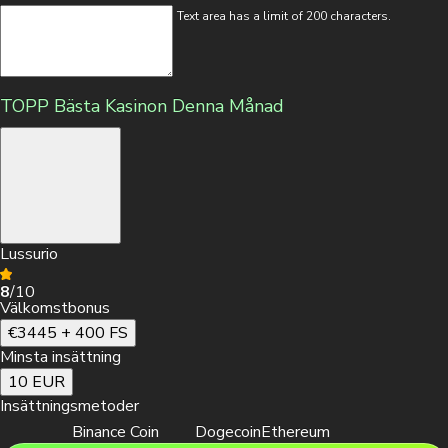
Text area has a limit of 200 characters.
Min. insättning
20 EUR
TOPP Bästa Kasinon Denna Månad
Välkomstbonus
400% upp till €4,000 + 1200 FS + Bonusspel
Insättningsmetoder
Lussurio
Till casinot
8
/10
Välkomstbonus
€3445 + 400 FS
Minsta insättning
10 EUR
Insättningsmetoder
Binance Coin
Dogecoin
Ethereum