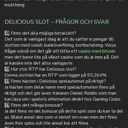
insättning.
DELICIOUS SLOT – FRÅGOR OCH SVAR
1️⃣ Finns det alla möjliga betalsätt?
Det som är vanligast idag är att du sätter in pengar till
slotten med swish, banköverföring, kortbetalning. Vissa
frågar också om det går att hitta ett
casino med bitcoin
men det beror lite på vilket casino som du är inne på. Det
är kanske inte det allra vanligaste.
2️⃣ Hur stor RTP har Delicious slot?
Denna slotten har en RTP som ligger på 95,264%
3️⃣ Finns hästen i Delicious spelautomat på riktigt?
Ja hästen som delar namn med spelautomaten finns på
riktigt och det gör även tränaren Daniel Redén som man
kan läsa om i spelets information direkt hos Gaming Corps.
4️⃣ Finns det många bonusar?
Ja det finns en del bonusar på detta spel som du kan ta del
av. Bland annat den som vi skrivit om ovan men det finns
även free spins och lite annat kul att finna.