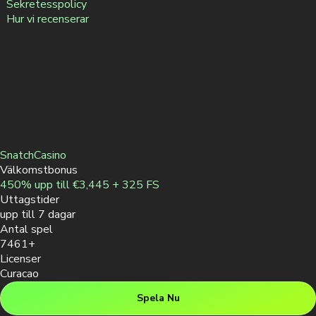
Sekretesspolicy
Hur vi recenserar
SnatchCasino
Välkomstbonus
450% upp till €3,445 + 325 FS
Uttagstider
upp till 7 dagar
Antal spel
7461+
Licenser
Curacao
Spela Nu