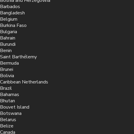
Bosnia and Herzegovina
Barbados
Bangladesh
Belgium
Burkina Faso
Bulgaria
Bahrain
Burundi
Benin
Saint Barthélemy
Bermuda
Brunei
Bolivia
Caribbean Netherlands
Brazil
Bahamas
Bhutan
Bouvet Island
Botswana
Belarus
Belize
Canada