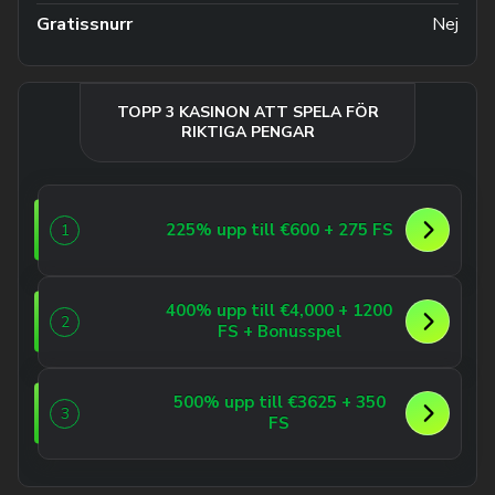
Gratissnurr
Nej
TOPP 3 KASINON ATT SPELA FÖR
RIKTIGA PENGAR
225% upp till €600 + 275 FS
1
400% upp till €4,000 + 1200
2
FS + Bonusspel
500% upp till €3625 + 350
3
FS