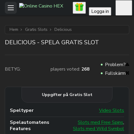
Logga in
Hem
Gratis Slots
Delicious
DELICIOUS - SPELA GRATIS SLOT
Problem?
BETYG:
players voted:
268
Fullskärm
Uppgifter på Gratis Slot
Speltyper
Video Slots
Spelautomatens
Slots med Free Spins
,
Features
Slots med Wild Symbol