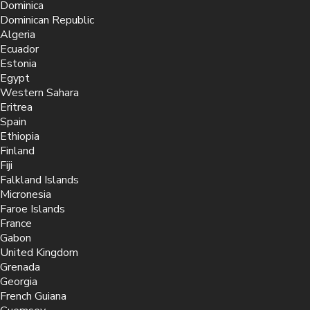
Dominica
Dominican Republic
Algeria
Ecuador
Estonia
Egypt
Western Sahara
Eritrea
Spain
Ethiopia
Finland
Fiji
Falkland Islands
Micronesia
Faroe Islands
France
Gabon
United Kingdom
Grenada
Georgia
French Guiana