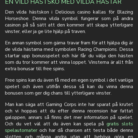
EN VILD HÄSTSKO MED VILDA HÄSTAR
Den vilda hästskon i Delicious casino kallas för Blazing
Horseshoe. Denna vilda symbol fungerar som på andra
casinon på så sätt att den kommer att skapa ytterligare
vinster, eller ja ge lite hjälp på traven.
En annan symbol som gärna travar fram för att hjälpa dig är
de vilda hästarna med symbolen Racing Champions. Dessa
startar upp bonusspelet och här får du välja den hästen
som du tror kommer att vinna loppet. Vinsterna är allt från
extra bonusar till free spins.
Free spins kan du även få med en egen symbol i det vanliga
spelet och även utifrån dessa så kan du vinna denna
bonusen som ger dig chans till ytterligare vinster.
Man kan säga att Gaming Corps inte har sparat på krutet
och vi hoppas att du efter denna recension har fattat
galoppen, annars så finns det mer information på spelet.
Och du vet väl att du även kan spela på
gratis slots
spelautomater
och har då chansen att testa både denna
slotten och många andra utan att behöva göra en