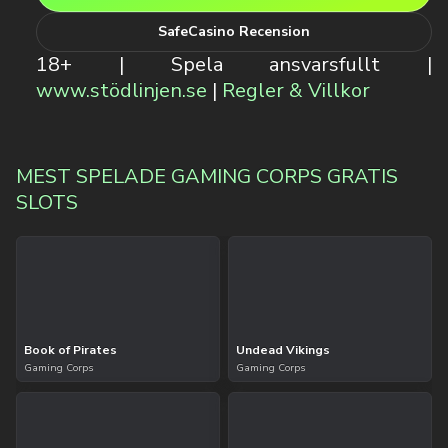
SafeCasino Recension
18+ | Spela ansvarsfullt |
www.stödlinjen.se
|
Regler & Villkor
MEST SPELADE GAMING CORPS GRATIS
SLOTS
Book of Pirates
Undead Vikings
Gaming Corps
Gaming Corps