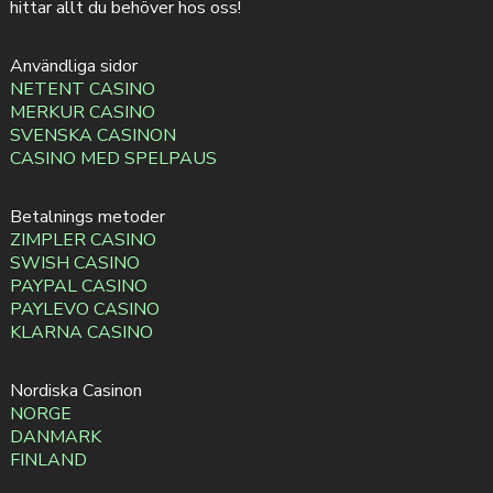
hittar allt du behöver hos oss!
Användliga sidor
NETENT CASINO
MERKUR CASINO
SVENSKA CASINON
CASINO MED SPELPAUS
Betalnings metoder
ZIMPLER CASINO
SWISH CASINO
PAYPAL CASINO
PAYLEVO CASINO
KLARNA CASINO
Nordiska Casinon
NORGE
DANMARK
FINLAND