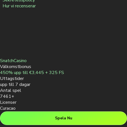
Hur vi recenserar
SnatchCasino
Välkomstbonus
450% upp till €3,445 + 325 FS
Uttagstider
upp till 7 dagar
Antal spel
7461+
Licenser
Curacao
Spela Nu