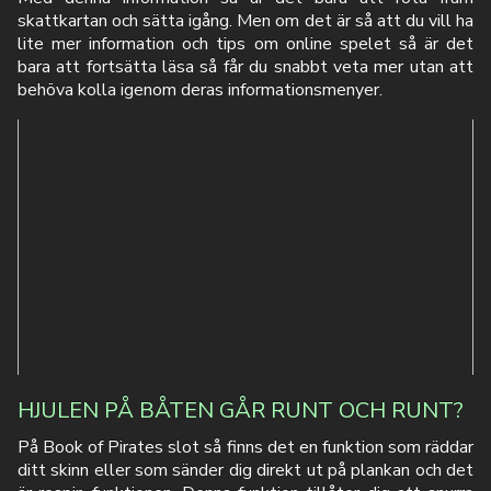
skattkartan och sätta igång. Men om det är så att du vill ha
lite mer information och tips om online spelet så är det
bara att fortsätta läsa så får du snabbt veta mer utan att
behöva kolla igenom deras informationsmenyer.
HJULEN PÅ BÅTEN GÅR RUNT OCH RUNT?
På Book of Pirates slot så finns det en funktion som räddar
ditt skinn eller som sänder dig direkt ut på plankan och det