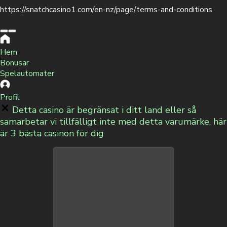
https://snatchcasino1.com/en-nz/page/terms-and-conditions
Hem
Bonusar
Spelautomater
Profil
Detta casino är begränsat i ditt land eller så
samarbetar vi tillfälligt inte med detta varumärke, här
är 3 bästa casinon för dig