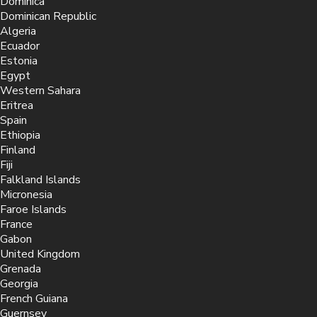
Dominica
Dominican Republic
Algeria
Ecuador
Estonia
Egypt
Western Sahara
Eritrea
Spain
Ethiopia
Finland
Fiji
Falkland Islands
Micronesia
Faroe Islands
France
Gabon
United Kingdom
Grenada
Georgia
French Guiana
Guernsey