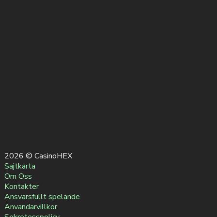
2026 © CasinoHEX
Sajtkarta
Om Oss
Kontakter
Ansvarsfullt spelande
Anvandarvillkor
Sekretesspolicy