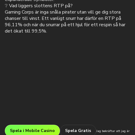
❔ Vad liggers slottens RTP på?
Gaming Corps är inga snåla pirater utan vill ge dig stora
chanser till vinst. Ett vanligt snurr har därför en RTP på
96,11% och när du snurrar på ett hjul för ett respin så har
det ökat till 99,5%.
Spela i Mobile Casino
Spela Gratis
Jag bekräftar att jag är