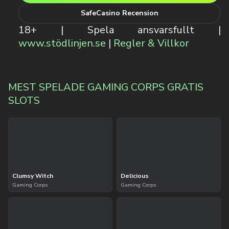
SafeCasino Recension
18+ | Spela ansvarsfullt |
www.stödlinjen.se
|
Regler & Villkor
MEST SPELADE GAMING CORPS GRATIS
SLOTS
Clumsy Witch
Delicious
Gaming Corps
Gaming Corps