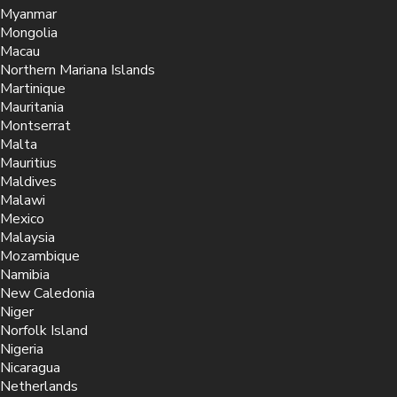
Myanmar
Mongolia
Macau
Northern Mariana Islands
Martinique
Mauritania
Montserrat
Malta
Mauritius
Maldives
Malawi
Mexico
Malaysia
Mozambique
Namibia
New Caledonia
Niger
Norfolk Island
Nigeria
Nicaragua
Netherlands