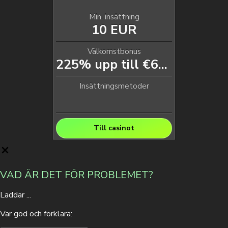
Min. insättning
10 EUR
Välkomstbonus
225% upp till €600 + 275 FS
Insättningsmetoder
Till casinot
VAD ÄR DET FÖR PROBLEMET?
Laddar ...
Var god och förklara: