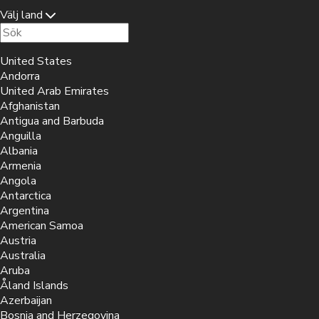
Välj land
United States
Andorra
United Arab Emirates
Afghanistan
Antigua and Barbuda
Anguilla
Albania
Armenia
Angola
Antarctica
Argentina
American Samoa
Austria
Australia
Aruba
Åland Islands
Azerbaijan
Bosnia and Herzegovina