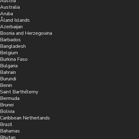
Austria
Australia
Aruba
Åland Islands
Azerbaijan
Bosnia and Herzegovina
Barbados
Bangladesh
Belgium
Burkina Faso
Bulgaria
Bahrain
Burundi
Benin
Saint Barthélemy
Bermuda
Brunei
Bolivia
Caribbean Netherlands
Brazil
Bahamas
Bhutan