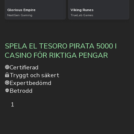
Glorious Empire
Viking Runes
NextGen Gaming
TrueLab Games
SPELA EL TESORO PIRATA 5000 I
CASINO FÖR RIKTIGA PENGAR
Certifierad
Tryggt och säkert
Expertbedömd
Betrodd
1