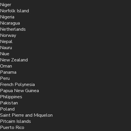
Niger
Norfolk Island
Nigeria
Nicaragua
Netherlands
Norway
Nepal
Nauru
Niue
New Zealand
Oman
Panama
Peru
French Polynesia
Papua New Guinea
Philippines
Pakistan
Poland
Saint Pierre and Miquelon
Pitcairn Islands
Puerto Rico