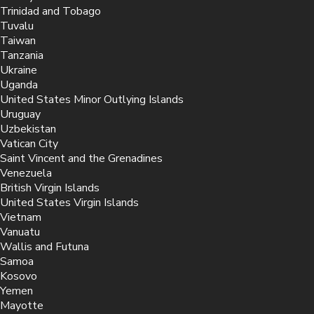
Trinidad and Tobago
Tuvalu
Taiwan
Tanzania
Ukraine
Uganda
United States Minor Outlying Islands
Uruguay
Uzbekistan
Vatican City
Saint Vincent and the Grenadines
Venezuela
British Virgin Islands
United States Virgin Islands
Vietnam
Vanuatu
Wallis and Futuna
Samoa
Kosovo
Yemen
Mayotte