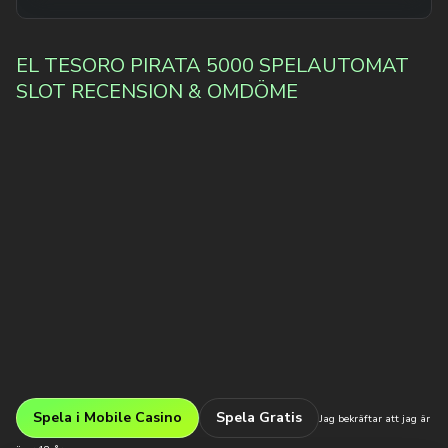
EL TESORO PIRATA 5000 SPELAUTOMAT
SLOT RECENSION & OMDÖME
Spela i Mobile Casino
Spela Gratis
Jag bekräftar att jag är