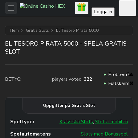
Logga in
Hem
Gratis Slots
El Tesoro Pirata 5000
EL TESORO PIRATA 5000 - SPELA GRATIS
SLOT
Problem?
BETYG:
players voted:
322
Fullskärm
Uppgifter på Gratis Slot
Speltyper
Klassiska Slots
,
Slots i mobilen
Spelautomatens
Slots med Bonusspel