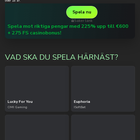
över 18 år.
Spela nu
Säker länk
Spela mot riktiga pengar med 225% upp till €600
+ 275 FS casinobonus!
VAD SKA DU SPELA HÄRNÄST?
Lucky For You
Euphoria
OMI Gaming
ISoftBet