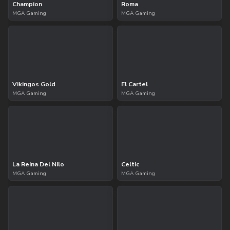
Champion
Roma
MGA Gaming
MGA Gaming
Vikingos Gold
El Cartel
MGA Gaming
MGA Gaming
La Reina Del Nilo
Celtic
MGA Gaming
MGA Gaming