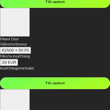
Till casinot
Miami Dice
Välkomstbonus
€2500 + 50 FS
Minsta insättning
20 EUR
Insättningsmetoder
Till casinot