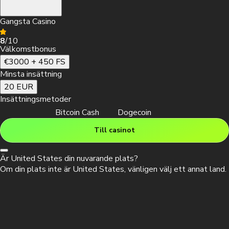
Gangsta Casino
8
/10
Välkomstbonus
€3000 + 450 FS
Minsta insättning
20 EUR
Insättningsmetoder
Bitcoin Cash
Dogecoin
Till casinot
Är
United States
din nuvarande plats?
Om din plats inte är
United States
, vänligen välj ett annat land.