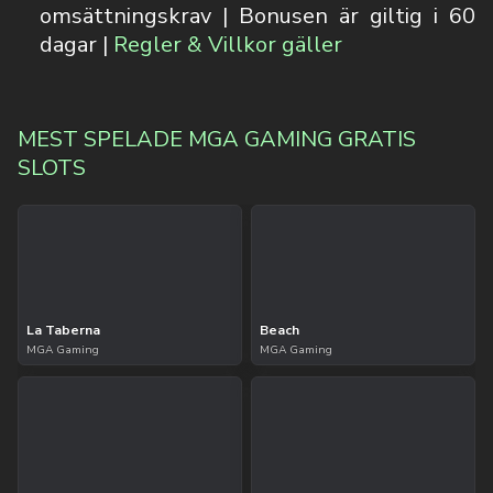
omsättningskrav | Bonusen är giltig i 60
dagar |
Regler & Villkor gäller
MEST SPELADE MGA GAMING GRATIS
SLOTS
La Taberna
Beach
MGA Gaming
MGA Gaming