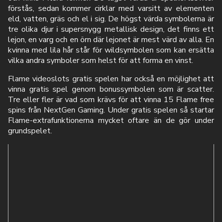
förstås, sedan kommer cirklar med varsitt av elementen
eld, vatten, gräs och el i sig. De högst värda symbolerna är
tre olika djur i supersnygg metallisk design, det finns ett
lejon, en varg och en örn där lejonet är mest värd av alla. En
kvinna med lila hår står för wildsymbolen som kan ersätta
vilka andra symboler som helst för att forma en vinst.
Flame videoslots gratis spelen har också en möjlighet att
vinna gratis spel genom bonussymbolen som är scatter.
Tre eller fler är vad som krävs för att vinna 15 Flame free
spins från NextGen Gaming. Under gratis spelen så startar
Flame-extrafunktionerna mycket oftare än de gör under
grundspelet.