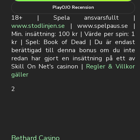
PlayOJO Recension
18+ | Spela ansvarsfullt |
www.stodlinjen.se
| www.spelpaus.se |
Min. insättning: 100 kr | Värde per spin: 1
kr | Spel: Book of Dead | Du är endast
berättigad till denna bonus om du inte
redan har gjort en insättning på ett av
Skill On Net's casinon |
Regler & Villkor
gäller
2
Bethard Casino