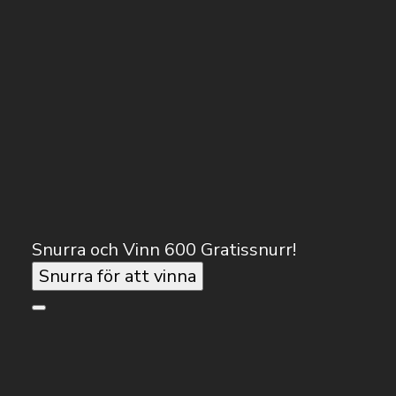
Snurra och Vinn 600 Gratissnurr!
Snurra för att vinna