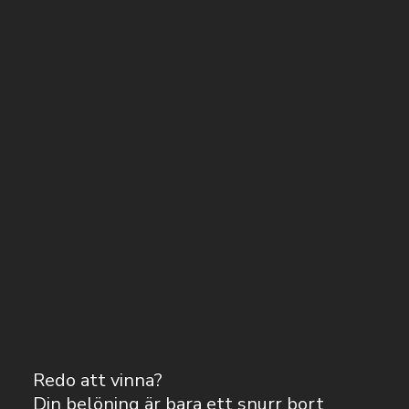
Redo att vinna?
Din belöning är bara ett snurr bort