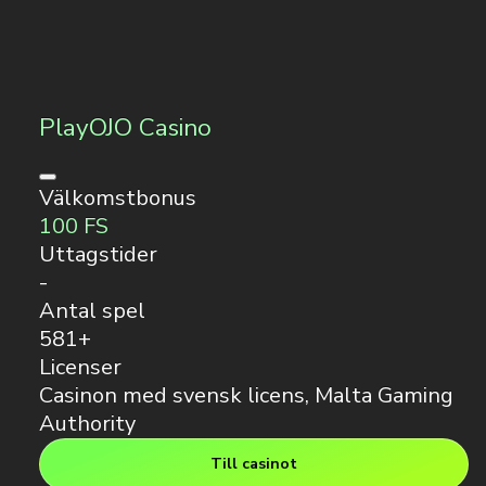
PlayOJO Casino
Välkomstbonus
100 FS
Uttagstider
-
Antal spel
581+
Licenser
Casinon med svensk licens, Malta Gaming
Authority
Till casinot