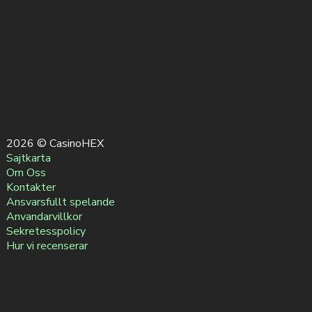
2026 © CasinoHEX
Sajtkarta
Om Oss
Kontakter
Ansvarsfullt spelande
Anvandarvillkor
Sekretesspolicy
Hur vi recenserar