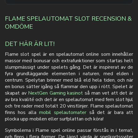
FLAME SPELAUTOMAT SLOT RECENSION &
OMDÖME
DET HÄR ÄR LIT!
Flame slot spel är en spelautomat online som innehåller
massor med bonusar och extrafunktioner som startas helt
slumpmässigt under spelets gång. Det är inspirerat av de
fyra grundläggande elementen i naturen, med elden i
centrum. Spelytan brinner med blå eld hela tiden, och när
en bonus sätter igång så flammar den upp i rött. Spelet är
skapat av
NextGen Gaming kasinot
så man vet att det är
av bra kvalité och det är en spelautomat med fem slot hjul
och tre rader med totalt 20 vinstlinjer. Flame spelautomat
finns hos alla
mobil spelautomater
så det är bara att
plocka upp mobilen eller surfplattan och köra!
Symbolerna i Flame spel online passar förstås in i temat,
och finns i flera former. De lägst värda är spelkortssviter