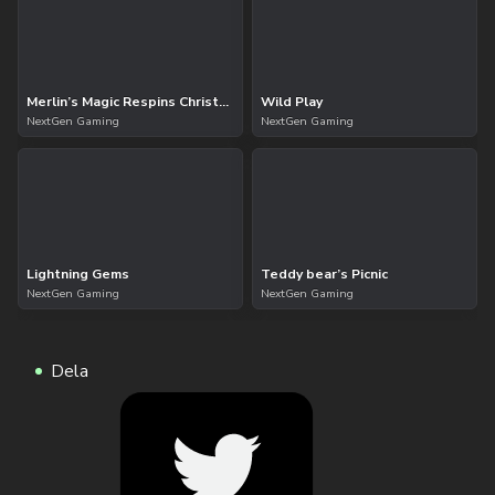
Merlin’s Magic Respins Christmas
Wild Play
NextGen Gaming
NextGen Gaming
Lightning Gems
Teddy bear’s Picnic
NextGen Gaming
NextGen Gaming
Dela