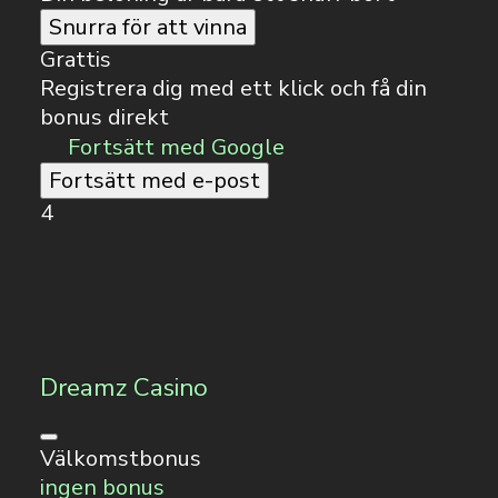
Snurra för att vinna
Grattis
Registrera dig med ett klick och få din
bonus direkt
Fortsätt med Google
Fortsätt med e-post
4
Dreamz Casino
Välkomstbonus
ingen bonus