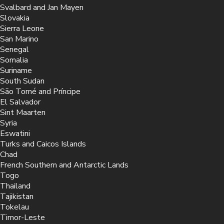
Svalbard and Jan Mayen
Slovakia
Sierra Leone
San Marino
Senegal
Somalia
Suriname
South Sudan
São Tomé and Príncipe
El Salvador
Sint Maarten
Syria
Eswatini
Turks and Caicos Islands
Chad
French Southern and Antarctic Lands
Togo
Thailand
Tajikistan
Tokelau
Timor-Leste