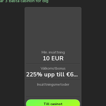
är 3 bästa casinon för dig
Min. insättning
10 EUR
Välkomstbonus
225% upp till €600 + 275 FS
Insättningsmetoder
Till casinot