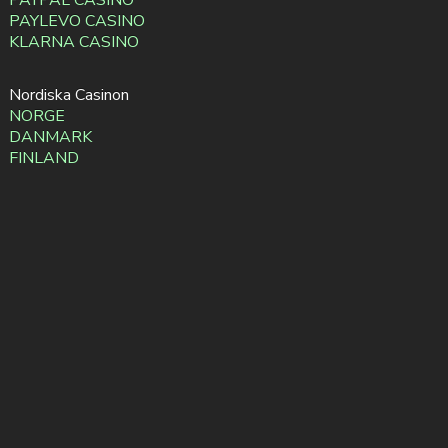
PAYLEVO CASINO
KLARNA CASINO
Nordiska Casinon
NORGE
DANMARK
FINLAND