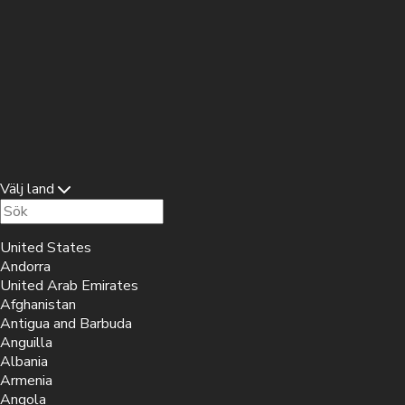
Välj land
United States
Andorra
United Arab Emirates
Afghanistan
Antigua and Barbuda
Anguilla
Albania
Armenia
Angola