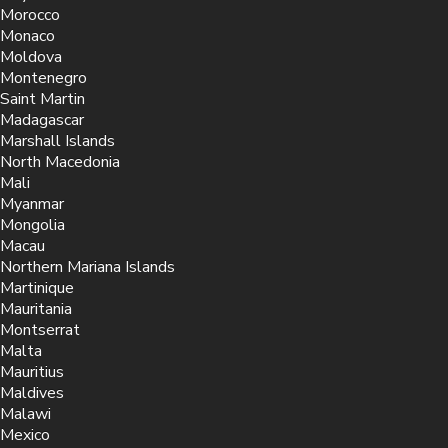
Morocco
Monaco
Moldova
Montenegro
Saint Martin
Madagascar
Marshall Islands
North Macedonia
Mali
Myanmar
Mongolia
Macau
Northern Mariana Islands
Martinique
Mauritania
Montserrat
Malta
Mauritius
Maldives
Malawi
Mexico