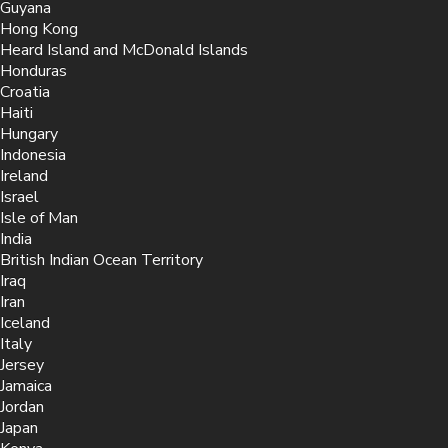
Guyana
Hong Kong
Heard Island and McDonald Islands
Honduras
Croatia
Haiti
Hungary
Indonesia
Ireland
Israel
Isle of Man
India
British Indian Ocean Territory
Iraq
Iran
Iceland
Italy
Jersey
Jamaica
Jordan
Japan