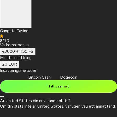
Gangsta Casino
8
/10
Välkomstbonus
€3000 + 450 FS
Minsta insättning
20 EUR
Insättningsmetoder
Bitcoin Cash
Dogecoin
Till casinot
Är
United States
din nuvarande plats?
Om din plats inte är
United States
, vänligen välj ett annat land.