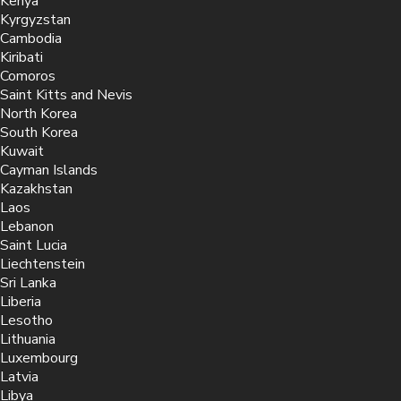
Kenya
Kyrgyzstan
Cambodia
Kiribati
Comoros
Saint Kitts and Nevis
North Korea
South Korea
Kuwait
Cayman Islands
Kazakhstan
Laos
Lebanon
Saint Lucia
Liechtenstein
Sri Lanka
Liberia
Lesotho
Lithuania
Luxembourg
Latvia
Libya