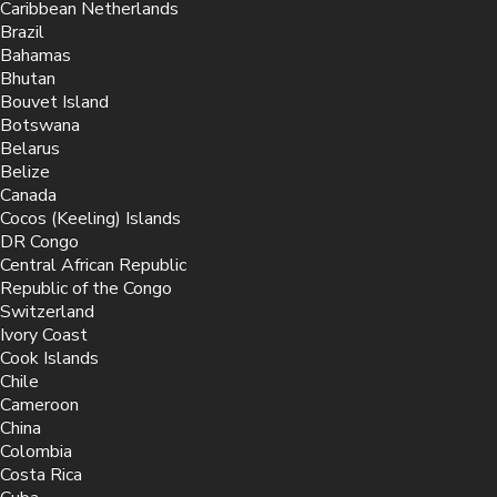
Caribbean Netherlands
Brazil
Bahamas
Bhutan
Bouvet Island
Botswana
Belarus
Belize
Canada
Cocos (Keeling) Islands
DR Congo
Central African Republic
Republic of the Congo
Switzerland
Ivory Coast
Cook Islands
Chile
Cameroon
China
Colombia
Costa Rica