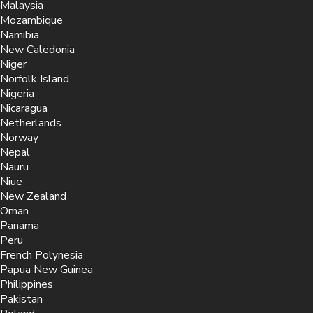
Malaysia
Mozambique
Namibia
New Caledonia
Niger
Norfolk Island
Nigeria
Nicaragua
Netherlands
Norway
Nepal
Nauru
Niue
New Zealand
Oman
Panama
Peru
French Polynesia
Papua New Guinea
Philippines
Pakistan