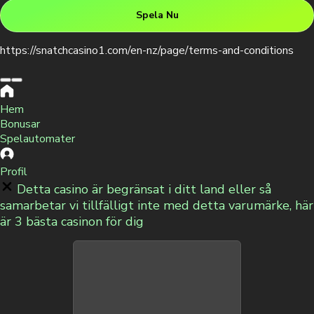
Spela Nu
https://snatchcasino1.com/en-nz/page/terms-and-conditions
Hem
Bonusar
Spelautomater
Profil
Detta casino är begränsat i ditt land eller så
samarbetar vi tillfälligt inte med detta varumärke, här
är 3 bästa casinon för dig