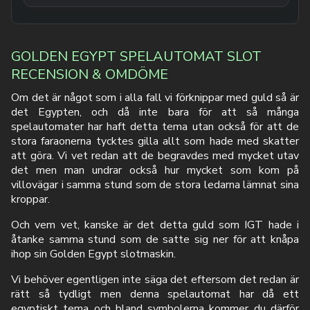
GOLDEN EGYPT SPELAUTOMAT SLOT
RECENSION & OMDÖME
Om det är något som i alla fall vi förknippar med guld så är
det Egypten, och då inte bara för att så många
spelautomater har haft detta tema utan också för att de
stora faraonerna tycktes gilla allt som hade med skatter
att göra. Vi vet redan att de begravdes med mycket utav
det men man undrar också hur mycket som kom på
villovägar i samma stund som de stora ledarna lämnat sina
kroppar.
Och vem vet, kanske är det detta guld som IGT hade i
åtanke samma stund som de satte sig ner för att knåpa
ihop sin Golden Egypt slotmaskin.
Vi behöver egentligen inte säga det eftersom det redan är
rätt så tydligt men denna spelautomat har då ett
egyptiskt tema och bland symbolerna kommer du därför