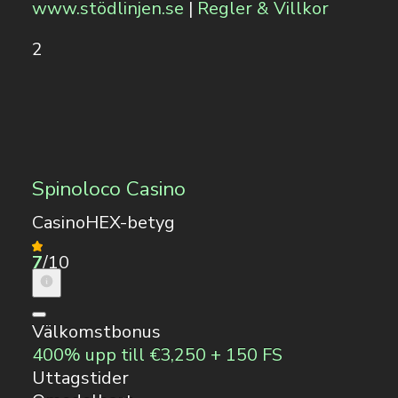
www.stödlinjen.se
|
Regler & Villkor
2
Spinoloco Casino
CasinoHEX-betyg
7
/10
Välkomstbonus
400% upp till €3,250 + 150 FS
Uttagstider