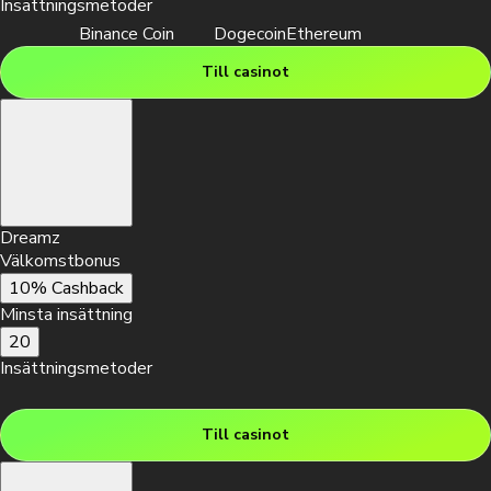
Insättningsmetoder
Binance Coin
Dogecoin
Ethereum
Till casinot
Min. insättning
20 EUR
Välkomstbonus
500% upp till €3625 + 350 FS
Dreamz
Insättningsmetoder
Välkomstbonus
10% Cashback
Minsta insättning
Till casinot
20
Insättningsmetoder
Till casinot