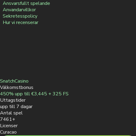
Ansvarsfullt spelande
Anvandarvillkor
Sekretesspolicy
Hur vi recenserar
SnatchCasino
Välkomstbonus
450% upp till €3,445 + 325 FS
Uttagstider
upp till 7 dagar
Antal spel
7461+
Licenser
Curacao