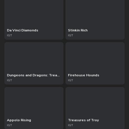
Da Vinci Diamonds
Stinkin Rich
IGT
IGT
Dungeons and Dragons: Treasures of Icewind Dale
Firehouse Hounds
IGT
IGT
Appolo Rising
Treasures of Troy
IGT
IGT