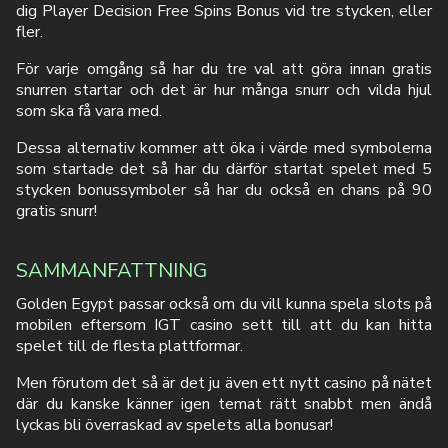
dig Player Decision Free Spins Bonus vid tre stycken, eller
fler.
För varje omgång så har du tre val att göra innan gratis
snurren startar och det är hur många snurr och vilda hjul
som ska få vara med.
Dessa alternativ kommer att öka i värde med symbolerna
som startade det så har du därför startat spelet med 5
stycken bonussymboler så har du också en chans på 90
gratis snurr!
SAMMANFATTNING
Golden Egypt passar också om du vill kunna spela slots på
mobilen eftersom IGT casino sett till att du kan hitta
spelet till de flesta plattformar.
Men förutom det så är det ju även ett nytt casino på nätet
där du kanske känner igen temat rätt snabbt men ändå
lyckas bli överraskad av spelets alla bonusar!