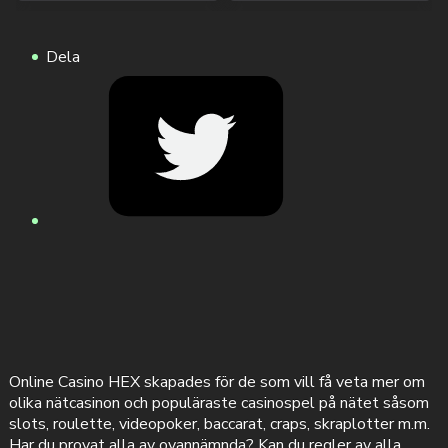
Dela
Online Casino HEX skapades för de som vill få veta mer om
olika nätcasinon och populäraste casinospel på nätet såsom
slots, roulette, videopoker, baccarat, craps, skraplotter m.m.
Har du provat alla av ovannämnda? Kan du regler av alla