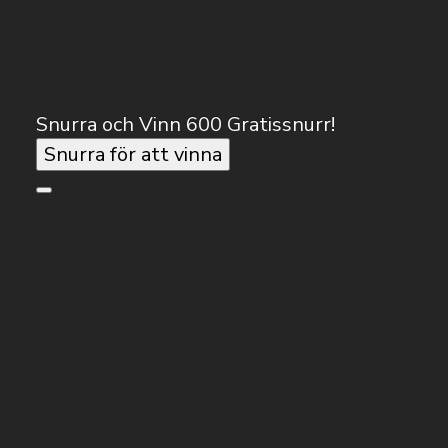
Snurra och Vinn 600 Gratissnurr!
Snurra för att vinna