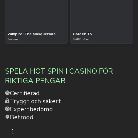
Vampire: The Masquerade
Golden TV
Foxium
SkillOnNet
SPELA HOT SPIN I CASINO FÖR
RIKTIGA PENGAR
Certifierad
Tryggt och säkert
Expertbedömd
Betrodd
1