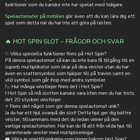
funktioner som du kanske inte har spelat med tidigare.
Spelautomater på mobilen
gör även att du kan lära dig ett
spel som detta när du har lite att göra på rasten.
🔥 HOT SPIN SLOT – FRÅGOR OCH SVAR
✨ Vilka speciella funktioner finns på Hot Spin?
På denna spelautomat så kan du inte bara få tillgång till en
superb multiplikator som ökar på dina vinster utan du har
även en scattersymbol som hjälper till på traven samt en
vild symbol som går ihop med andra symboler.
📉 Hur många vinstlinjer finns det i Hot Spin?
I Hot Spin så må slotten kanske vara liten men du har trots
det 20 stycken vinstlinjer.
⭐ Finns det något som gör denna spelautomat unik?
Ja du har ett hjul ovanpå din slot! Detta hjul ger dig bättre
vinster, tillsammans med det du redan vinner på den
vanliga spelautomaten. Här kan du få allt från vilda hjul till
garanterade vinster med multipliceringar.
👥 Vilka är speltillverkarna som ligger bakom Hot Spin?