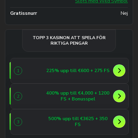
Slots med Wild Symbol
Gratissnurr
Nej
TOPP 3 KASINON ATT SPELA FÖR
RIKTIGA PENGAR
225% upp till €600 + 275 FS
1
400% upp till €4,000 + 1200
2
FS + Bonusspel
500% upp till €3625 + 350
3
FS