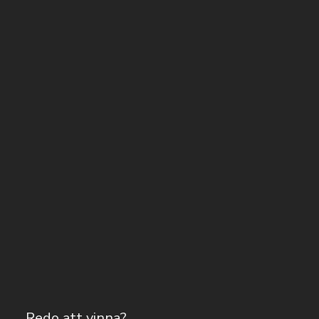
Redo att vinna?