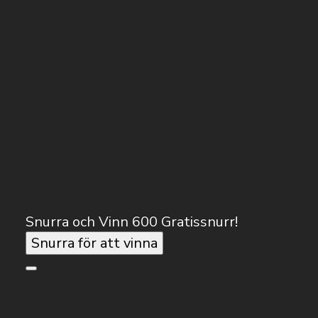
Snurra och Vinn 600 Gratissnurr!
Snurra för att vinna