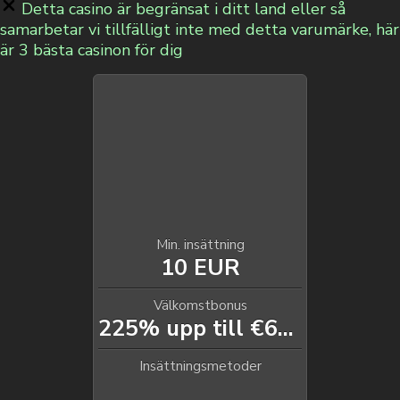
Detta casino är begränsat i ditt land eller så
samarbetar vi tillfälligt inte med detta varumärke, här
är 3 bästa casinon för dig
Min. insättning
10 EUR
Välkomstbonus
225% upp till €600 + 275 FS
Insättningsmetoder