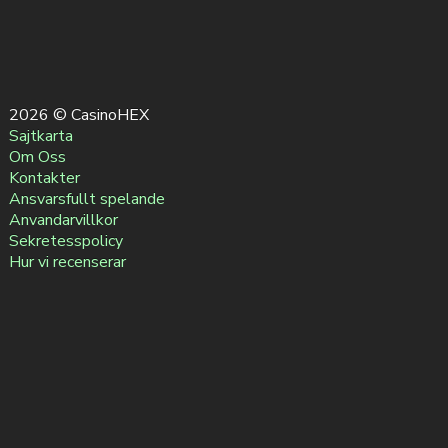
2026 © CasinoHEX
Sajtkarta
Om Oss
Kontakter
Ansvarsfullt spelande
Anvandarvillkor
Sekretesspolicy
Hur vi recenserar