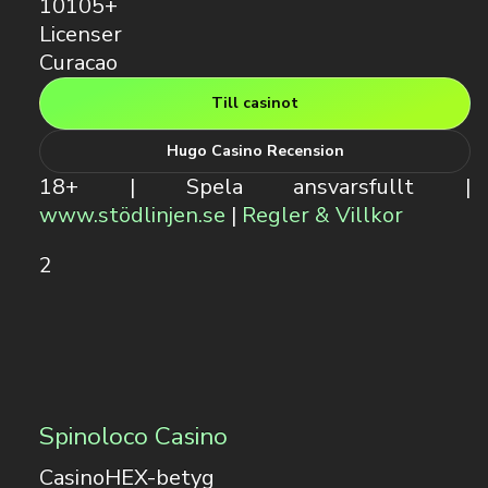
10105+
Licenser
Curacao
Till casinot
Hugo Casino Recension
18+ | Spela ansvarsfullt |
www.stödlinjen.se
|
Regler & Villkor
2
Spinoloco Casino
CasinoHEX-betyg