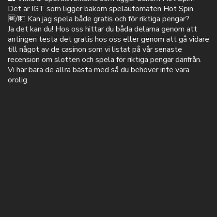
Det är IGT som ligger bakom spelautomaten Hot Spin.
🆓/💵 Kan jag spela både gratis och för riktiga pengar?
Ja det kan du! Hos oss hittar du båda delarna genom att
antingen testa det gratis hos oss eller genom att gå vidare
till något av de casinon som vi listat på vår senaste
recension om slotten och spela för riktiga pengar därifrån.
Vi har bara de allra bästa med så du behöver inte vara
orolig.