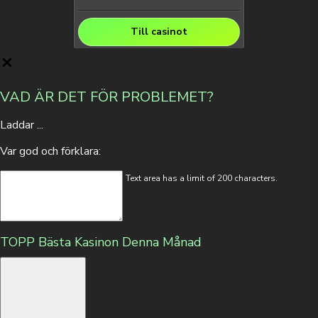
Till casinot
VAD ÄR DET FÖR PROBLEMET?
Laddar ...
Var god och förklara:
Text area has a limit of 200 characters.
Min. insättning
20 EUR
TOPP Bästa Kasinon Denna Månad
Välkomstbonus
400% upp till €4,000 + 1200 FS + Bonusspel
Insättningsmetoder