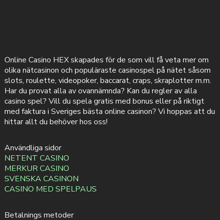
Online Casino HEX skapades för de som vill få veta mer om
olika nätcasinon och populäraste casinospel på nätet såsom
slots, roulette, videopoker, baccarat, craps, skraplotter m.m.
Har du provat alla av ovannämnda? Kan du regler av alla
casino spel? Vill du spela gratis med bonus eller på riktigt
med faktura i Sveriges bästa online casinon? Vi hoppas att du
hittar allt du behöver hos oss!
Användliga sidor
NETENT CASINO
MERKUR CASINO
SVENSKA CASINON
CASINO MED SPELPAUS
Betalnings metoder