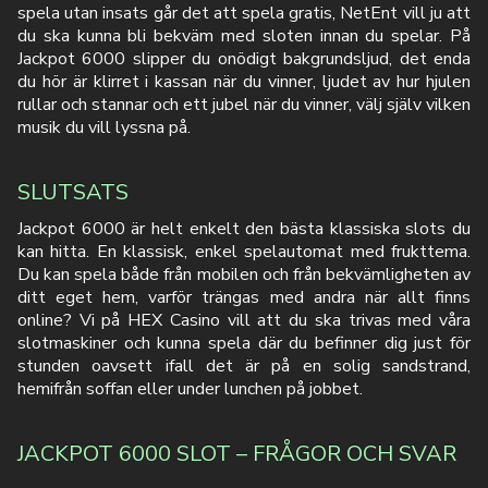
spela utan insats går det att spela gratis, NetEnt vill ju att
du ska kunna bli bekväm med sloten innan du spelar. På
Jackpot 6000 slipper du onödigt bakgrundsljud, det enda
du hör är klirret i kassan när du vinner, ljudet av hur hjulen
rullar och stannar och ett jubel när du vinner, välj själv vilken
musik du vill lyssna på.
SLUTSATS
Jackpot 6000 är helt enkelt den bästa klassiska slots du
kan hitta. En klassisk, enkel spelautomat med frukttema.
Du kan spela både från mobilen och från bekvämligheten av
ditt eget hem, varför trängas med andra när allt finns
online? Vi på HEX Casino vill att du ska trivas med våra
slotmaskiner och kunna spela där du befinner dig just för
stunden oavsett ifall det är på en solig sandstrand,
hemifrån soffan eller under lunchen på jobbet.
JACKPOT 6000 SLOT – FRÅGOR OCH SVAR