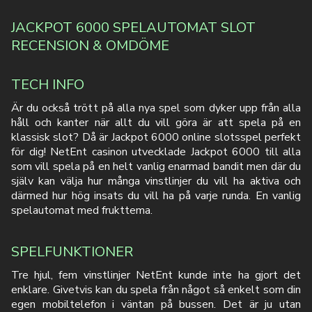
JACKPOT 6000 SPELAUTOMAT SLOT
RECENSION & OMDÖME
TECH INFO
Är du också trött på alla nya spel som dyker upp från alla
håll och kanter när allt du vill göra är att spela på en
klassisk slot? Då är Jackpot 6000 online slotsspel perfekt
för dig! NetEnt casinon utvecklade Jackpot 6000 till alla
som vill spela på en helt vanlig enarmad bandit men där du
själv kan välja hur många vinstlinjer du vill ha aktiva och
därmed hur hög insats du vill ha på varje runda. En vanlig
spelautomat med frukttema.
SPELFUNKTIONER
Tre hjul, fem vinstlinjer NetEnt kunde inte ha gjort det
enklare. Givetvis kan du spela från något så enkelt som din
egen mobiltelefon i väntan på bussen. Det är ju utan