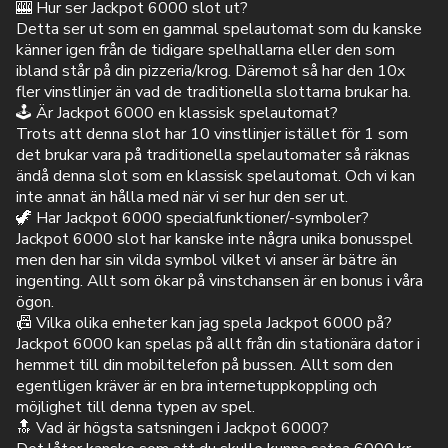
🎰 Hur ser Jackpot 6000 slot ut?
Detta ser ut som en gammal spelautomat som du kanske
känner igen från de tidigare spelhallarna eller den som
ibland står på din pizzeria/krog. Däremot så har den 10x
fler vinstlinjer än vad de traditionella slottarna brukar ha.
🕹️ Är Jackpot 6000 en klassisk spelautomat?
Trots att denna slot har 10 vinstlinjer istället för 1 som
det brukar vara på traditionella spelautomater så räknas
ändå denna slot som en klassisk spelautomat. Och vi kan
inte annat än hålla med när vi ser hur den ser ut.
🦖 Har Jackpot 6000 specialfunktioner/-symboler?
Jackpot 6000 slot har kanske inte några unika bonusspel
men den har sin vilda symbol vilket vi anser är bätre än
ingenting. Allt som ökar på vinstchansen är en bonus i våra
ögon.
📠 Vilka olika enheter kan jag spela Jackpot 6000 på?
Jackpot 6000 kan spelas på allt från din stationära dator i
hemmet till din mobiltelefon på bussen. Allt som den
egentligen kräver är en bra internetuppkoppling och
möjlighet till denna typen av spel.
🔝 Vad är högsta satsningen i Jackpot 6000?