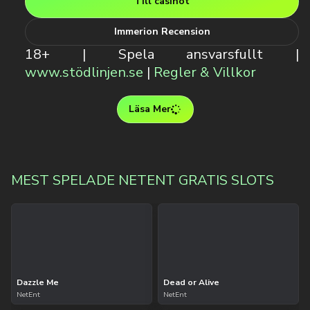
Till casinot
Immerion Recension
18+ | Spela ansvarsfullt |
www.stödlinjen.se
|
Regler & Villkor
Läsa Mer
MEST SPELADE NETENT GRATIS SLOTS
Dazzle Me
Dead or Alive
NetEnt
NetEnt