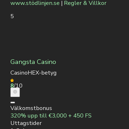
www.stödlinjen.se
|
Regler & Villkor
5
Gangsta Casino
CasinoHEX-betyg
8
/10
Välkomstbonus
320% upp till €3,000 + 450 FS
Uttagstider