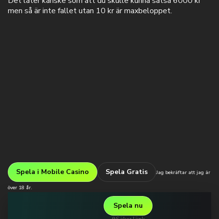
Det låter kanske som att du skulle kunna satsa 6000 kr
men så är inte fallet utan 10 kr är maxbeloppet.
Spela i Mobile Casino
Spela Gratis
Jag bekräftar att jag är
över 18 år.
Spela nu
Säker länk