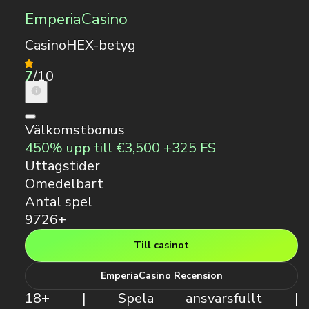
EmperiaCasino
CasinoHEX-betyg
7
/10
Välkomstbonus
450% upp till €3,500 +325 FS
Uttagstider
Omedelbart
Antal spel
9726+
Till casinot
EmperiaCasino Recension
18+ | Spela ansvarsfullt |