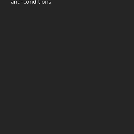
and-conditions