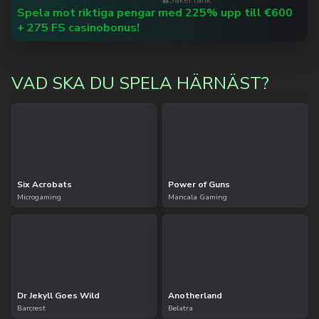
Spela mot riktiga pengar med 225% upp till €600
+ 275 FS casinobonus!
VAD SKA DU SPELA HÄRNÄST?
Six Acrobats
Power of Guns
Microgaming
Mancala Gaming
Dr Jekyll Goes Wild
Anotherland
Barcrest
Belatra