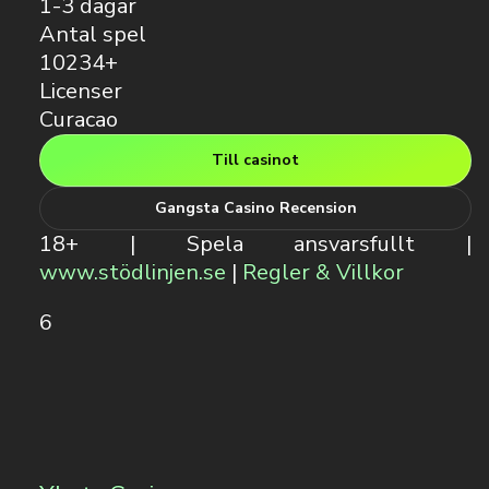
1-3 dagar
Antal spel
10234+
Licenser
Curacao
Till casinot
Gangsta Casino Recension
18+ | Spela ansvarsfullt |
www.stödlinjen.se
|
Regler & Villkor
6