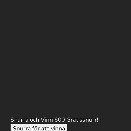
Snurra och Vinn 600 Gratissnurr!
Snurra för att vinna