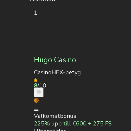
1
Hugo Casino
CasinoHEX-betyg
8
/10
Välkomstbonus
225% upp till €600 + 275 FS