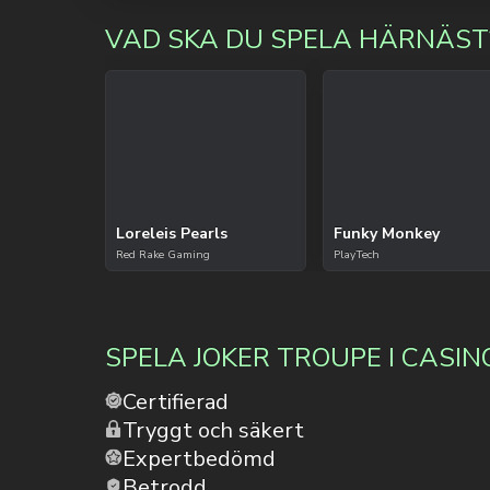
VAD SKA DU SPELA HÄRNÄST
Loreleis Pearls
Funky Monkey
Red Rake Gaming
PlayTech
SPELA JOKER TROUPE I CASIN
Certifierad
Tryggt och säkert
Expertbedömd
Betrodd