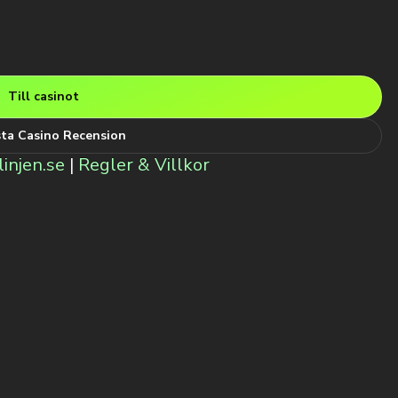
Till casinot
ta Casino Recension
injen.se
|
Regler & Villkor