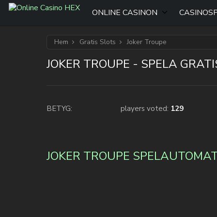
ONLINE CASINON
CASINOS
Hem
Gratis Slots
Joker Troupe
JOKER TROUPE - SPELA GRATI
BETYG:
players voted:
129
JOKER TROUPE SPELAUTOMAT