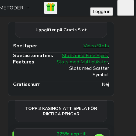
SMETODER
Logga in
Uppgifter på Gratis Slot
Speltyper
Video Slots
Spelautomatens
Slots med Free Spins
,
Features
Slots med Multiplikator
,
Slots med Scatter
Symbol
Gratissnurr
Nej
TOPP 3 KASINON ATT SPELA FÖR
RIKTIGA PENGAR
225% upp till