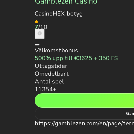
Gamblezen Casino
CasinoHEX-betyg
7
/10
Välkomstbonus
500% upp till €3625 + 350 FS
Uttagstider
Omedelbart
Antal spel
11354+
Gam
https://gamblezen.com/en/page/ter