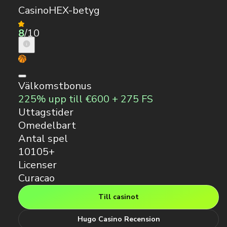
CasinoHEX-betyg
8
/10
Välkomstbonus
225% upp till €600 + 275 FS
Uttagstider
Omedelbart
Antal spel
10105+
Licenser
Curacao
Till casinot
Hugo Casino Recension