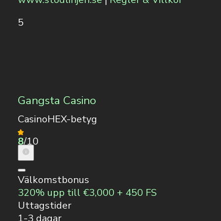
5
Gangsta Casino
CasinoHEX-betyg
8
/10
Välkomstbonus
320% upp till €3,000 + 450 FS
Uttagstider
1-3 dagar