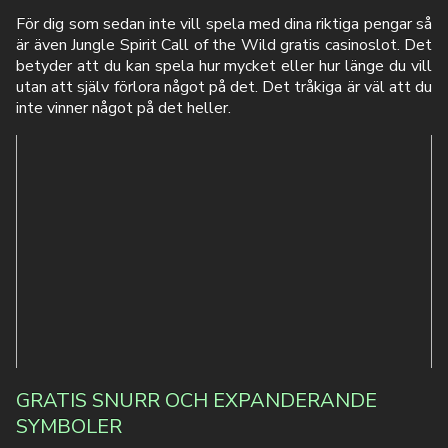
För dig som sedan inte vill spela med dina riktiga pengar så
är även Jungle Spirit Call of the Wild gratis casinoslot. Det
betyder att du kan spela hur mycket eller hur länge du vill
utan att själv förlora något på det. Det tråkiga är väl att du
inte vinner något på det heller.
GRATIS SNURR OCH EXPANDERANDE
SYMBOLER