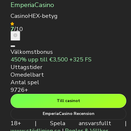
EmperiaCasino
CasinoHEX-betyg
7
/10
Välkomstbonus
450% upp till €3,500 +325 FS
Uttagstider
Omedelbart
Antal spel
9726+
Till casinot
EmperiaCasino Recension
18+ | Spela ansvarsfullt |
www.stödlinjen.se
|
Regler & Villkor