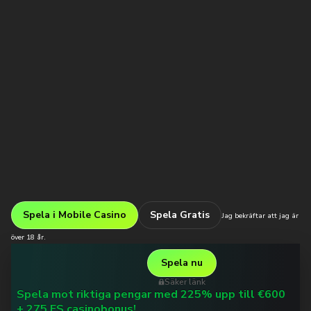
Spela i Mobile Casino
Spela Gratis
Jag bekräftar att jag är
över 18 år.
Spela nu
Säker länk
Spela mot riktiga pengar med 225% upp till €600
+ 275 FS casinobonus!