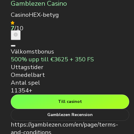
Gamblezen Casino
CasinoHEX-betyg
7
/10
Välkomstbonus
500% upp till €3625 + 350 FS
Uttagstider
Omedelbart
Antal spel
11354+
Till casinot
Gamblezen Recension
https://gamblezen.com/en/page/terms-
and-conditions