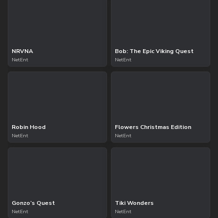
NRVNA
Bob: The Epic Viking Quest
NetEnt
NetEnt
Robin Hood
Flowers Christmas Edition
NetEnt
NetEnt
Gonzo’s Quest
Tiki Wonders
NetEnt
NetEnt