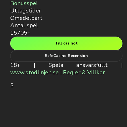
Bonusspel
Uttagstider
Omedelbart
Antal spel
15705+
Till casinot
SafeCasino Recension
18+ | Spela ansvarsfullt |
www.stödlinjen.se
|
Regler & Villkor
3