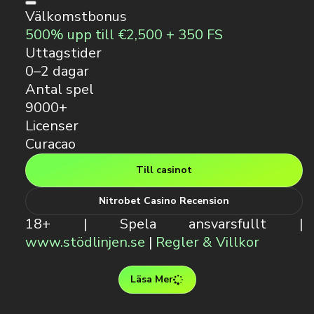
Välkomstbonus
500% upp till €2,500 + 350 FS
Uttagstider
0–2 dagar
Antal spel
9000+
Licenser
Curacao
Till casinot
Nitrobet Casino Recension
18+ | Spela ansvarsfullt |
www.stödlinjen.se
|
Regler & Villkor
Läsa Mer