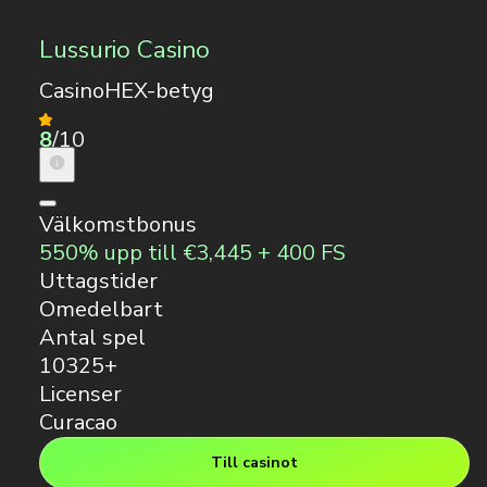
Lussurio Casino
CasinoHEX-betyg
8
/10
Välkomstbonus
550% upp till €3,445 + 400 FS
Uttagstider
Omedelbart
Antal spel
10325+
Licenser
Curacao
Till casinot