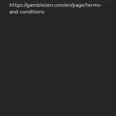
https://gamblezen.com/en/page/terms-
and-conditions