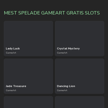
MEST SPELADE GAMEART GRATIS SLOTS
Lady Luck
Crystal Mystery
GameArt
GameArt
Jade Treasure
Dancing Lion
GameArt
GameArt