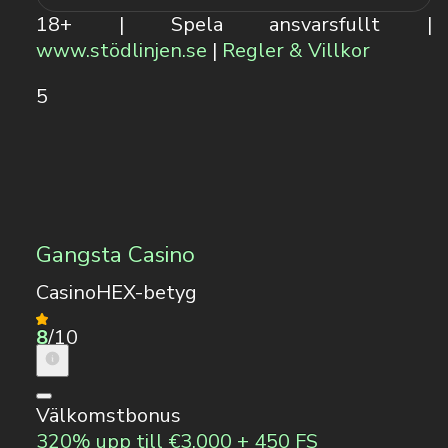
18+ | Spela ansvarsfullt |
www.stödlinjen.se
|
Regler & Villkor
5
Gangsta Casino
CasinoHEX-betyg
8
/10
Välkomstbonus
320% upp till €3,000 + 450 FS