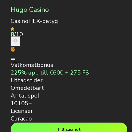
Hugo Casino
CasinoHEX-betyg
8
/10
Välkomstbonus
225% upp till €600 + 275 FS
Uttagstider
Omedelbart
Antal spel
10105+
Licenser
Curacao
Till casinot