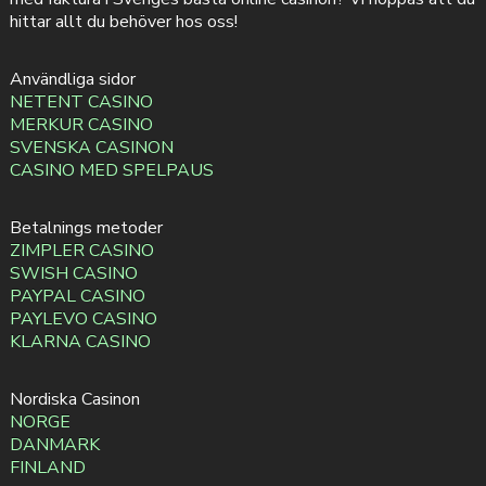
hittar allt du behöver hos oss!
Användliga sidor
NETENT CASINO
MERKUR CASINO
SVENSKA CASINON
CASINO MED SPELPAUS
Betalnings metoder
ZIMPLER CASINO
SWISH CASINO
PAYPAL CASINO
PAYLEVO CASINO
KLARNA CASINO
Nordiska Casinon
NORGE
DANMARK
FINLAND