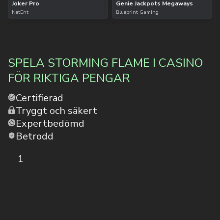
Joker Pro
Genie Jackpots Megaways
NetEnt
Blueprint Gaming
SPELA STORMING FLAME I CASINO
FÖR RIKTIGA PENGAR
Certifierad
Tryggt och säkert
Expertbedömd
Betrodd
1