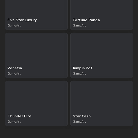
Five Star Luxury
Fortune Panda
GameArt
GameArt
Venetia
Jumpin Pot
GameArt
GameArt
Thunder Bird
Star Cash
GameArt
GameArt