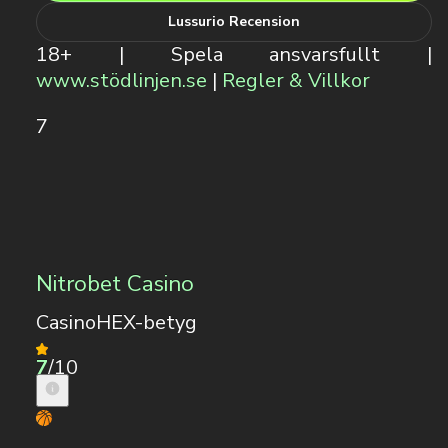
Lussurio Recension
18+ | Spela ansvarsfullt |
www.stödlinjen.se
|
Regler & Villkor
7
Nitrobet Casino
CasinoHEX-betyg
7
/10