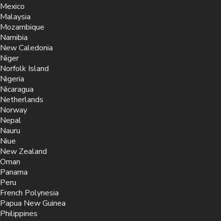
Mexico
Malaysia
Mozambique
Namibia
New Caledonia
Niger
Norfolk Island
Nigeria
Nicaragua
Netherlands
Norway
Nepal
Nauru
Niue
New Zealand
Oman
Panama
Peru
French Polynesia
Papua New Guinea
Philippines