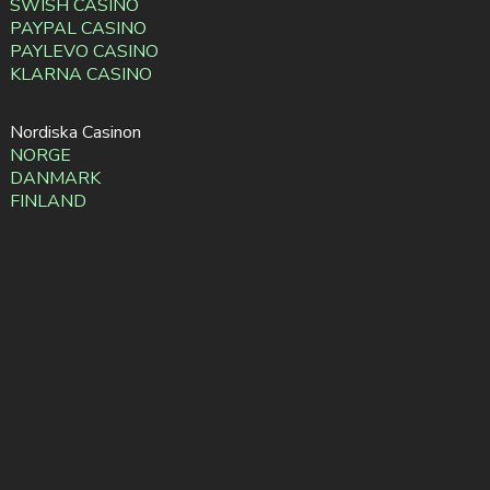
SWISH CASINO
PAYPAL CASINO
PAYLEVO CASINO
KLARNA CASINO
Nordiska Casinon
NORGE
DANMARK
FINLAND