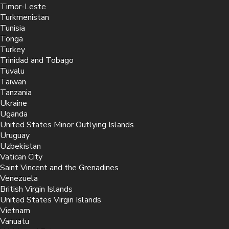
Timor-Leste
Turkmenistan
Tunisia
Tonga
Turkey
Trinidad and Tobago
Tuvalu
Taiwan
Tanzania
Ukraine
Uganda
United States Minor Outlying Islands
Uruguay
Uzbekistan
Vatican City
Saint Vincent and the Grenadines
Venezuela
British Virgin Islands
United States Virgin Islands
Vietnam
Vanuatu