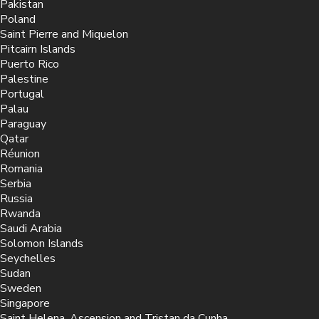
Pakistan
Poland
Saint Pierre and Miquelon
Pitcairn Islands
Puerto Rico
Palestine
Portugal
Palau
Paraguay
Qatar
Réunion
Romania
Serbia
Russia
Rwanda
Saudi Arabia
Solomon Islands
Seychelles
Sudan
Sweden
Singapore
Saint Helena, Ascension and Tristan da Cunha