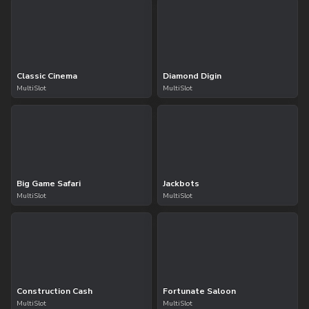
Classic Cinema
Diamond Digin
MultiSlot
MultiSlot
Big Game Safari
Jackbots
MultiSlot
MultiSlot
Construction Cash
Fortunate Saloon
MultiSlot
MultiSlot