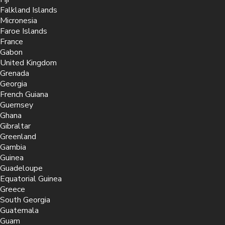
Falkland Islands
Micronesia
Faroe Islands
France
Gabon
United Kingdom
Grenada
Georgia
French Guiana
Guernsey
Ghana
Gibraltar
Greenland
Gambia
Guinea
Guadeloupe
Equatorial Guinea
Greece
South Georgia
Guatemala
Guam