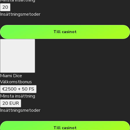
Till casinot
20
Insättningsmetoder
Till casinot
Miami Dice
Välkomstbonus
€2500 + 50 FS
Minsta insättning
20 EUR
Insättningsmetoder
Till casinot