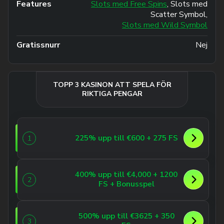
Features
Slots med Free Spins
, Slots med
Scatter Symbol,
Slots med Wild Symbol
Gratissnurr
Nej
TOPP 3 KASINON ATT SPELA FÖR
RIKTIGA PENGAR
225% upp till €600 + 275 FS
1
400% upp till €4,000 + 1200
2
FS + Bonusspel
500% upp till €3625 + 350
3