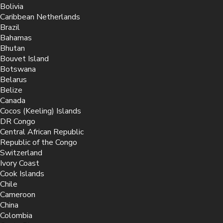
Bolivia
Caribbean Netherlands
Brazil
Bahamas
Bhutan
Bouvet Island
Botswana
Belarus
Belize
Canada
Cocos (Keeling) Islands
DR Congo
Central African Republic
Republic of the Congo
Switzerland
Ivory Coast
Cook Islands
Chile
Cameroon
China
Colombia