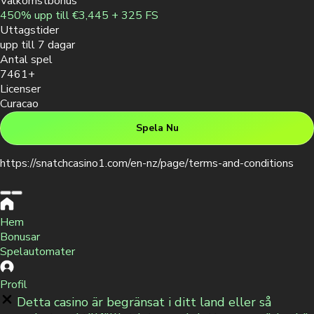
Välkomstbonus
450% upp till €3,445 + 325 FS
Uttagstider
upp till 7 dagar
Antal spel
7461+
Licenser
Curacao
Spela Nu
https://snatchcasino1.com/en-nz/page/terms-and-conditions
Hem
Bonusar
Spelautomater
Profil
Detta casino är begränsat i ditt land eller så