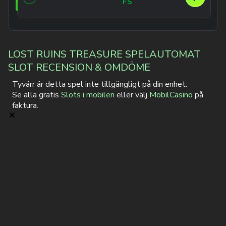
FS
LOST RUINS TREASURE SPELAUTOMAT
SLOT RECENSION & OMDÖME
Tyvärr är detta spel inte tillgängligt på din enhet.
Se alla gratis
Slots i mobilen
eller välj
MobilCasino
på
faktura.