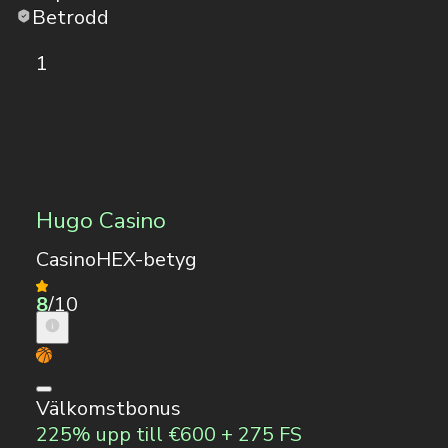
Betrodd
1
Hugo Casino
CasinoHEX-betyg
8
/10
Välkomstbonus
225% upp till €600 + 275 FS