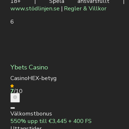
18+ | Spela ansvarsfullt |
www.stödlinjen.se
|
Regler & Villkor
6
Ybets Casino
CasinoHEX-betyg
7
/10
Välkomstbonus
550% upp till €3,445 + 400 FS
Uttagstider