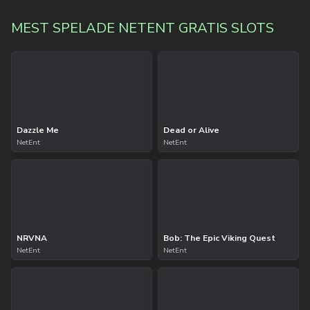
MEST SPELADE NETENT GRATIS SLOTS
Dazzle Me
Dead or Alive
NetEnt
NetEnt
NRVNA
Bob: The Epic Viking Quest
NetEnt
NetEnt