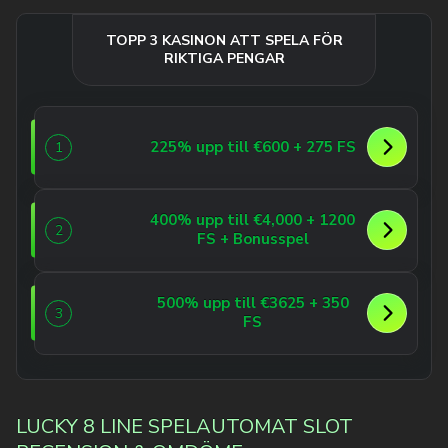
TOPP 3 KASINON ATT SPELA FÖR
RIKTIGA PENGAR
225% upp till €600 + 275 FS
1
400% upp till €4,000 + 1200
2
FS + Bonusspel
500% upp till €3625 + 350
3
FS
LUCKY 8 LINE SPELAUTOMAT SLOT