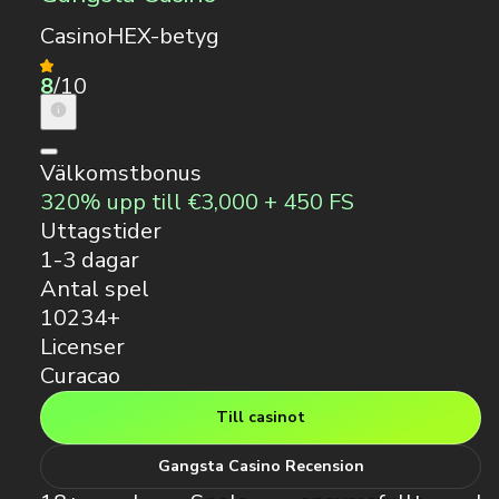
CasinoHEX-betyg
8
/10
Välkomstbonus
320% upp till €3,000 + 450 FS
Uttagstider
1-3 dagar
Antal spel
10234+
Licenser
Curacao
Till casinot
Gangsta Casino Recension