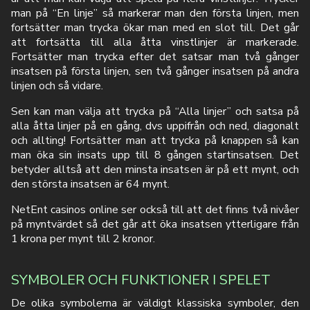
man på “En linje” så markerar man den första linjen, men
fortsätter man trycka ökar man med en slot till. Det går
att fortsätta till alla åtta vinstlinjer är markerade.
Fortsätter man trycka efter det satsar man två gånger
insatsen på första linjen, sen två gånger insatsen på andra
linjen och så vidare.
Sen kan man välja att trycka på “Alla linjer” och satsa på
alla åtta linjer på en gång, dvs uppifrån och ned, diagonalt
och allting! Fortsätter man att trycka på knappen så kan
man öka sin insats upp till 8 gången startinsatsen. Det
betyder alltså att den minsta insatsen är på ett mynt, och
den största insatsen är 64 mynt.
NetEnt casinos online ser också till att det finns två nivåer
på myntvärdet så det går att öka insatsen ytterligare från
1 krona per mynt till 2 kronor.
SYMBOLER OCH FUNKTIONER I SPELET
De olika symbolerna är väldigt klassiska symboler, den