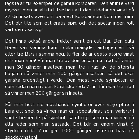
lägsta är till exempel de gamla körsbären. Den är inte värd
mycket men är iallafall trevlig i att den utdelar en vinst på
x2 din insats även om bara ett körsbär som kommer fram.
Det blir lite som ett gratis spin, och det spelar ingen roll
vart den visar sig!
Det finns också andra frukter samt en gul Bar. Den gula
Baren kan komma fram i olika mängder, antingen en, två
eller tre Bars i samma hög. Ju fler de är desto större vinst
drar man hem! Får man tre av den ensamma i rad så vinner
man 30 gånger insatsen, men tre i rad av de största
högarna så vinner man 100 gånger insatsen, så det ökar
ganska ordentligt i värde. Den mest värda symbolen är
som redan nämnt den klassiska röda 7-an, får man tre i rad
så vinner man 200 gånger sin insats.
Får man hela nio matchande symboler över varje plats i
bara ett spel så vinner man en specialvinst som varierar i
värde beroende på symbol, samtidigt som man vinner på
alla rader som man satsade. Det blir en enorm vinst! 9
stycken röda 7-or ger 1000 gånger insatsen bara på
specialvinsten!