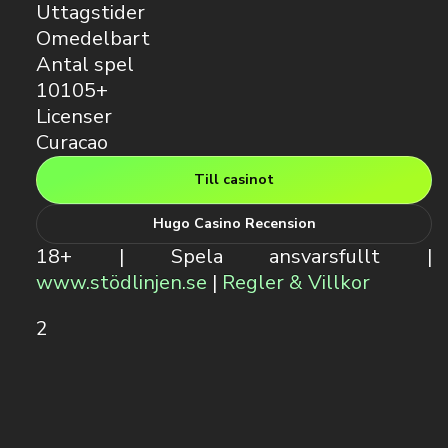
Uttagstider
Omedelbart
Antal spel
10105+
Licenser
Curacao
Till casinot
Hugo Casino Recension
18+ | Spela ansvarsfullt |
www.stödlinjen.se
|
Regler & Villkor
2