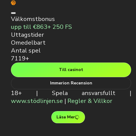
Välkomstbonus
upp till €863+ 250 FS
Uttagstider
Omedelbart
Antal spel
7119+
Till casinot
Immerion Recension
18+ | Spela ansvarsfullt |
www.stödlinjen.se
|
Regler & Villkor
Läsa Mer