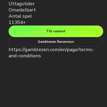
Uttagstider
Omedelbart
Antal spel
11354+
Till casinot
Gamblezen Recension
https://gamblezen.com/en/page/terms-
and-conditions