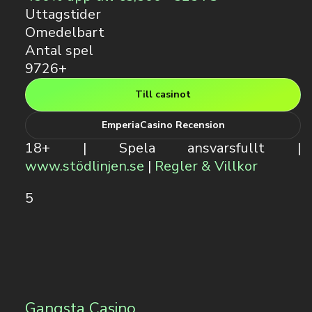
Uttagstider
Omedelbart
Antal spel
9726+
Till casinot
EmperiaCasino Recension
18+ | Spela ansvarsfullt |
www.stödlinjen.se
|
Regler & Villkor
5
Gangsta Casino