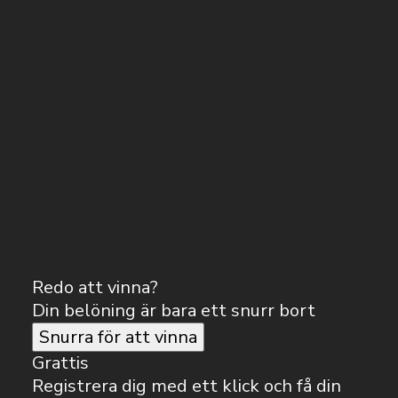
Redo att vinna?
Din belöning är bara ett snurr bort
Snurra för att vinna
Grattis
Registrera dig med ett klick och få din