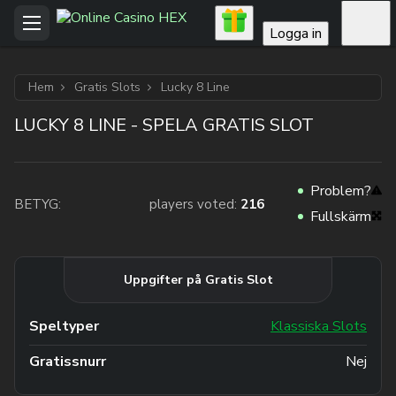
Logga in
Hem
Gratis Slots
Lucky 8 Line
LUCKY 8 LINE - SPELA GRATIS SLOT
Problem?
BETYG:
players voted:
216
Fullskärm
Uppgifter på Gratis Slot
Speltyper
Klassiska Slots
Gratissnurr
Nej