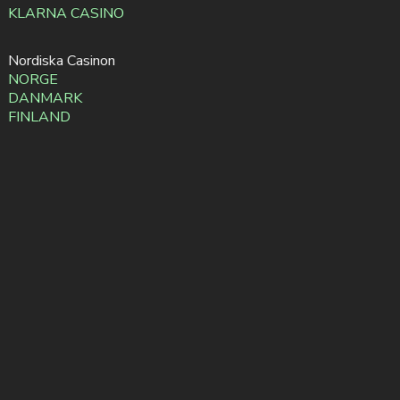
KLARNA CASINO
Nordiska Casinon
NORGE
DANMARK
FINLAND