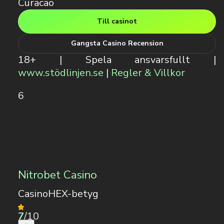
Curacao
Till casinot
Gangsta Casino Recension
18+ | Spela ansvarsfullt |
www.stödlinjen.se
|
Regler & Villkor
6
Nitrobet Casino
CasinoHEX-betyg
7
/10