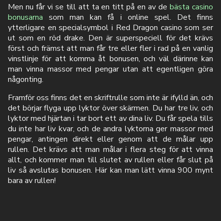
Men nu får vi se till att ta en titt på en av de
bästa casino
bonusarna
som man kan få i online spel. Det finns
ytterligare en specialsymbol i Red Dragon casino som ser
ut som en röd drake. Den är superspeciell för det krävs
först och främst att man får tre eller fler i rad på en vanlig
vinstlinje för att komma åt bonusen, och väl därinne kan
man vinna massor med pengar utan att egentligen göra
någonting.
Framför oss finns det en skriftrulle som inte är ifylld än, och
det börjar flyga upp lyktor över skärmen. Du har tre liv, och
lyktor med hjärtan i tar bort ett av dina liv. Du får spela tills
du inte har liv kvar, och de andra lyktorna ger massor med
pengar, antingen direkt eller genom att de målar upp
rullen. Det krävs att man målar i flera steg för att vinna
allt, och kommer man till slutet av rullen eller får slut på
liv så avslutas bonusen. Här kan man lätt vinna 900 mynt
bara av rullen!