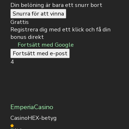
Din belöning är bara ett snurr bort
Snurra för att vinna
Grattis
Registrera dig med ett klick och få din
bonus direkt
Fortsätt med Google
Fortsätt med e-post
4
EmperiaCasino
CasinoHEX-betyg