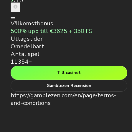
7
/10
Välkomstbonus
500% upp till €3625 + 350 FS
Uttagstider
Omedelbart
Antal spel
11354+
Till casinot
Gamblezen Recension
https://gamblezen.com/en/page/terms-
and-conditions