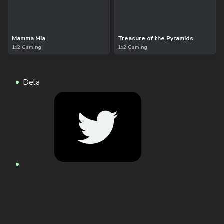
Mamma Mia
Treasure of the Pyramids
1x2 Gaming
1x2 Gaming
Dela