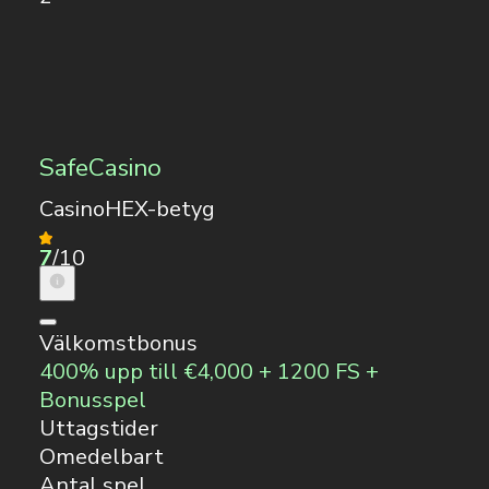
SafeCasino
CasinoHEX-betyg
7
/10
Välkomstbonus
400% upp till €4,000 + 1200 FS +
Bonusspel
Uttagstider
Omedelbart
Antal spel