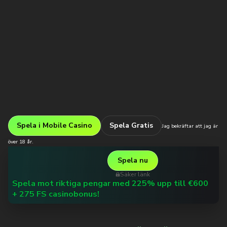
Spela i Mobile Casino
Spela Gratis
Jag bekräftar att jag är
över 18 år.
Spela nu
Säker länk
Spela mot riktiga pengar med 225% upp till €600
+ 275 FS casinobonus!