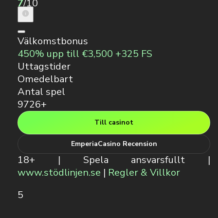
7
/10
Välkomstbonus
450% upp till €3,500 +325 FS
Uttagstider
Omedelbart
Antal spel
9726+
Till casinot
EmperiaCasino Recension
18+ | Spela ansvarsfullt |
www.stödlinjen.se
|
Regler & Villkor
5