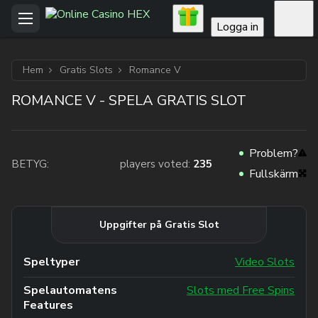
Logga in
Hem
Gratis Slots
Romance V
ROMANCE V - SPELA GRATIS SLOT
Problem?
BETYG:
players voted:
235
Fullskärm
Uppgifter på Gratis Slot
Speltyper
Video Slots
Spelautomatens
Slots med Free Spins
Features