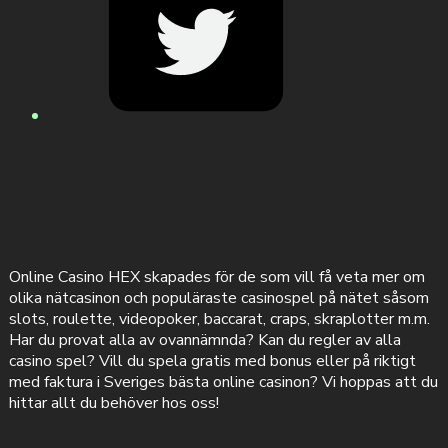
Online Casino HEX skapades för de som vill få veta mer om
olika nätcasinon och populäraste casinospel på nätet såsom
slots, roulette, videopoker, baccarat, craps, skraplotter m.m.
Har du provat alla av ovannämnda? Kan du regler av alla
casino spel? Vill du spela gratis med bonus eller på riktigt
med faktura i Sveriges bästa online casinon? Vi hoppas att du
hittar allt du behöver hos oss!