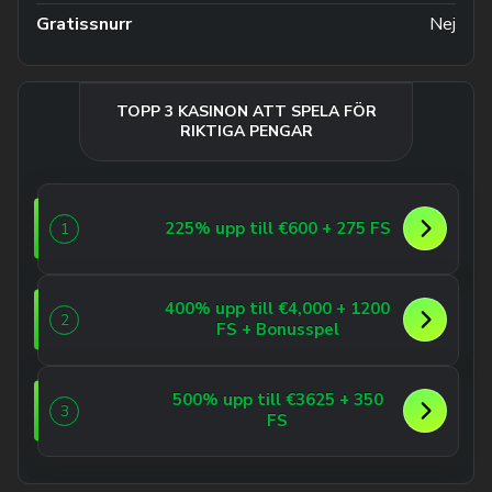
Gratissnurr
Nej
TOPP 3 KASINON ATT SPELA FÖR
RIKTIGA PENGAR
225% upp till €600 + 275 FS
1
400% upp till €4,000 + 1200
2
FS + Bonusspel
500% upp till €3625 + 350
3
FS