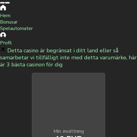
Hem
Bonusar
Spelautomater
Profil
Detta casino är begränsat i ditt land eller så
samarbetar vi tillfälligt inte med detta varumärke, här
är 3 bästa casinon för dig
Min. insättning