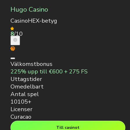
Hugo Casino
CasinoHEX-betyg
8
/10
Välkomstbonus
225% upp till €600 + 275 FS
Uttagstider
Omedelbart
Antal spel
10105+
Licenser
Curacao
Till casinot