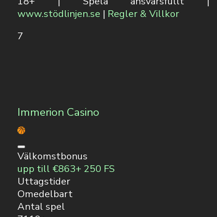
18+ | Spela ansvarsfullt |
www.stödlinjen.se
|
Regler & Villkor
7
Immerion Casino
Välkomstbonus
upp till €863+ 250 FS
Uttagstider
Omedelbart
Antal spel