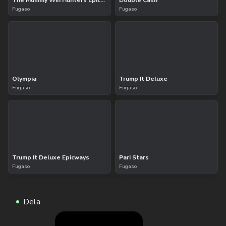
Fugaso
Fugaso
Olympia
Trump It Deluxe
Fugaso
Fugaso
Trump It Deluxe Epicways
Pari Stars
Fugaso
Fugaso
Dela