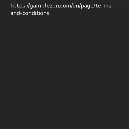
https://gamblezen.com/en/page/terms-
and-conditions