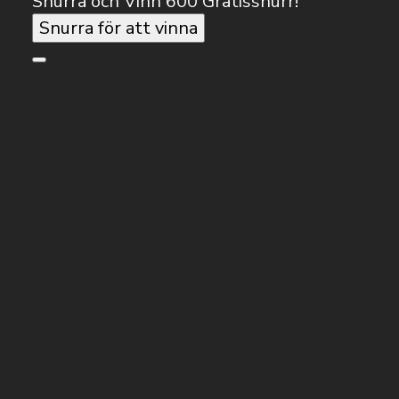
Snurra och Vinn 600 Gratissnurr!
Snurra för att vinna