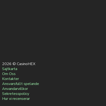
2026 © CasinoHEX
Sajtkarta
Om Oss
Kontakter
Ansvarsfullt spelande
Anvandarvillkor
Sekretesspolicy
Hur vi recenserar