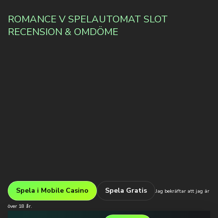
ROMANCE V SPELAUTOMAT SLOT
RECENSION & OMDÖME
Spela i Mobile Casino
Spela Gratis
Jag bekräftar att jag är
över 18 år.