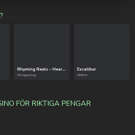
?
Rhyming Reels – Hearts and Tarts
Excalibur
Microgaming
NetEnt
SINO FÖR RIKTIGA PENGAR