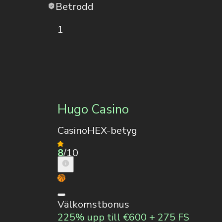
Betrodd
1
Hugo Casino
CasinoHEX-betyg
8
/10
Välkomstbonus
225% upp till €600 + 275 FS