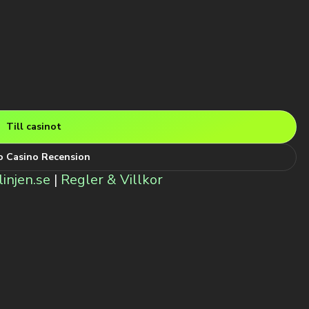
Till casinot
 Casino Recension
injen.se
|
Regler & Villkor