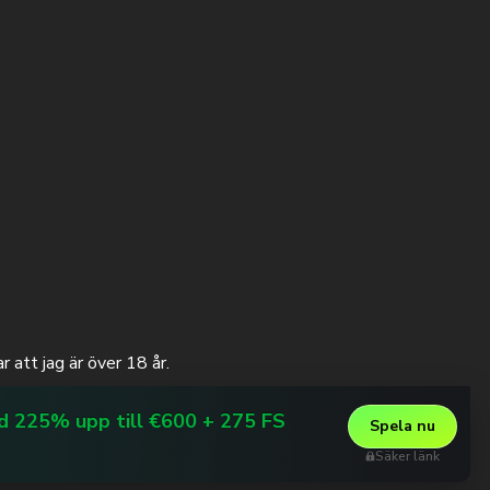
r att jag är över 18 år.
d 225% upp till €600 + 275 FS
Spela nu
Säker länk