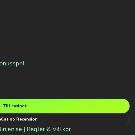
Bonusspel
Till casinot
eCasino Recension
injen.se
|
Regler & Villkor