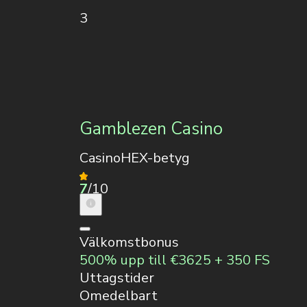
3
Gamblezen Casino
CasinoHEX-betyg
7
/10
Välkomstbonus
500% upp till €3625 + 350 FS
Uttagstider
Omedelbart