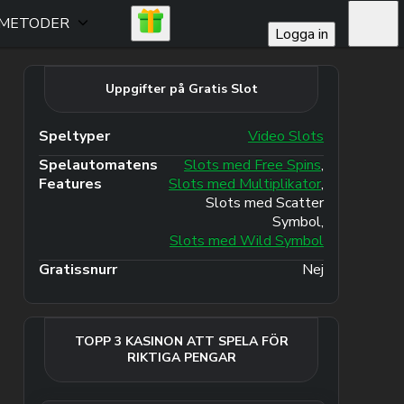
SMETODER
Logga in
Uppgifter på Gratis Slot
Speltyper
Video Slots
Spelautomatens
Slots med Free Spins
,
Features
Slots med Multiplikator
,
Slots med Scatter
Symbol,
Slots med Wild Symbol
Gratissnurr
Nej
TOPP 3 KASINON ATT SPELA FÖR
RIKTIGA PENGAR