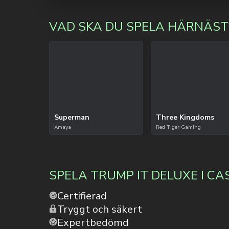
VAD SKA DU SPELA HÄRNÄST
Superman
Three Kingdoms
Amaya
Red Tiger Gaming
SPELA TRUMP IT DELUXE I CA
Certifierad
Tryggt och säkert
Expertbedömd