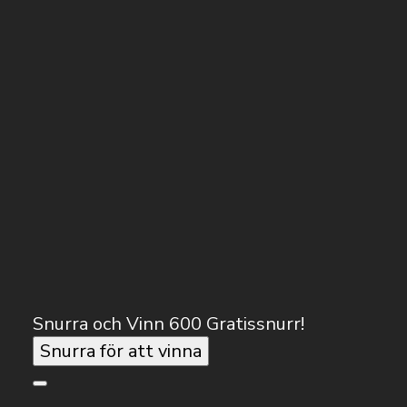
Snurra och Vinn 600 Gratissnurr!
Snurra för att vinna