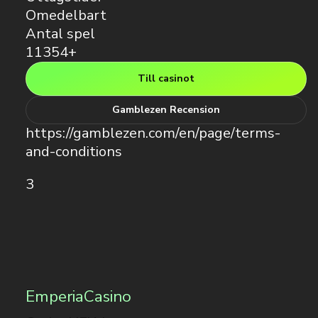
Omedelbart
Antal spel
11354+
Till casinot
Gamblezen Recension
https://gamblezen.com/en/page/terms-
and-conditions
3
EmperiaCasino