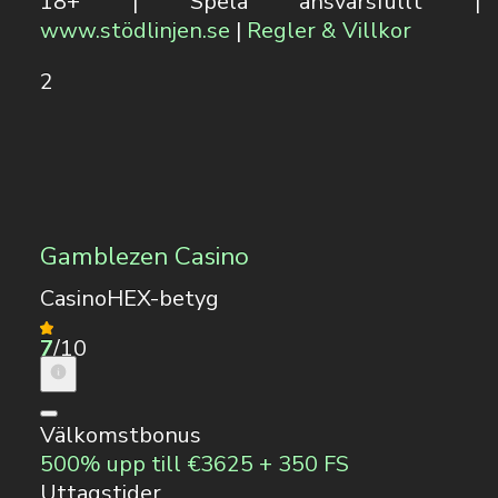
18+ | Spela ansvarsfullt |
www.stödlinjen.se
|
Regler & Villkor
2
Gamblezen Casino
CasinoHEX-betyg
7
/10
Välkomstbonus
500% upp till €3625 + 350 FS
Uttagstider