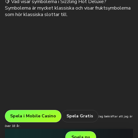
🍋 Vad visar symbolerna i Sizzling Hot Deluxe?
Symbolerna är mycket klassiska och visar fruktsymbolerna
som hör klassiska slottar till.
Spela i Mobile Casino
Spela Gratis
Jag bekräftar att jag är
över 18 år.
Spela nu