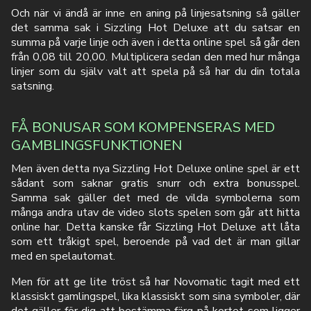
Och när vi ändå är inne en aning på linjesatsning så gäller
det samma sak i Sizzling Hot Deluxe att du satsar en
summa på varje linje och även i detta online spel så går den
från 0,08 till 20,00. Multiplicera sedan den med hur många
linjer som du själv valt att spela på så har du din totala
satsning.
FÅ BONUSAR SOM KOMPENSERAS MED
GAMBLINGSFUNKTIONEN
Men även detta nya Sizzling Hot Deluxe online spel är ett
sådant som saknar gratis snurr och extra bonusspel.
Samma sak gäller det med de vilda symbolerna som
många andra utav de video slots spelen som går att hitta
online har. Detta kanske får Sizzling Hot Deluxe att låta
som ett tråkigt spel, beroende på vad det är man gillar
med en spelautomat.
Men för att ge lite tröst så har Novomatic tagit med ett
klassiskt gamlingspel, lika klassiskt som sina symboler, där
det gäller för dig att bestämma färg på kortet som ligger