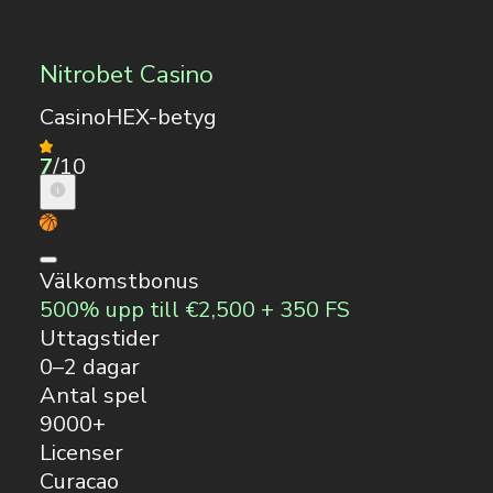
Nitrobet Casino
CasinoHEX-betyg
7
/10
Välkomstbonus
500% upp till €2,500 + 350 FS
Uttagstider
0–2 dagar
Antal spel
9000+
Licenser
Curacao