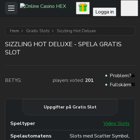
Logga in
Hem
Gratis Slots
Sizzling Hot Deluxe
SIZZLING HOT DELUXE - SPELA GRATIS
SLOT
Problem?
BETYG:
players voted:
201
Fullskärm
Uppgifter på Gratis Slot
Speltyper
Video Slots
Spelautomatens
Slots med Scatter Symbol,