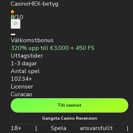
CasinoHEX-betyg
8
/10
Välkomstbonus
320% upp till €3,000 + 450 FS
Uttagstider
1-3 dagar
Antal spel
10234+
Licenser
Curacao
Till casinot
Gangsta Casino Recension
18+ | Spela ansvarsfullt |