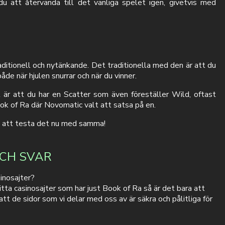
u att återvända till det vanliga spelet igen, givetvis med
aditionell och nytänkande. Det traditionella med den är att du
de när hjulen snurrar och när du vinner.
 är att du har en Scatter som även föreställer Wild, oftast
ook of Ra där Novomatic valt att satsa på en.
te att testa det nu med samma!
OCH SVAR
inosajter?
itta casinosajter som har just Book of Ra så är det bara att
att de sidor som vi delar med oss av är säkra och pålitliga för