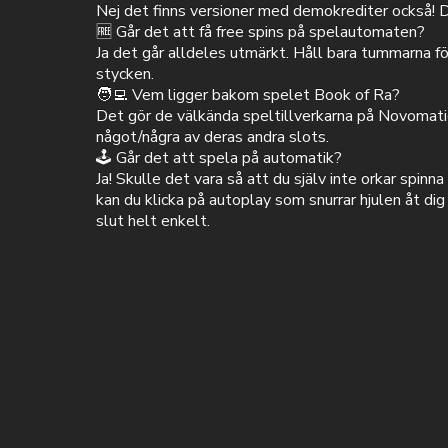
Nej det finns versioner med demokrediter också! D
🆓 Går det att få free spins på spelautomaten?
Ja det går alldeles utmärkt. Håll bara tummarna 
stycken.
🧑‍💻 Vem ligger bakom spelet Book of Ra?
Det gör de välkända speltillverkarna på Novomatic.
något/några av deras andra slots.
🕹 Går det att spela på automatik?
Ja! Skulle det vara så att du själv inte orkar spinn
kan du klicka på autoplay som snurrar hjulen åt dig t
slut helt enkelt.