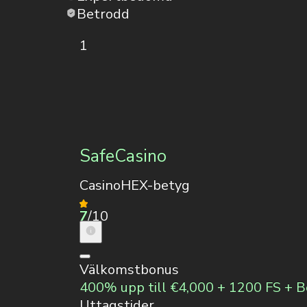
Betrodd
1
SafeCasino
CasinoHEX-betyg
7
/10
Välkomstbonus
400% upp till €4,000 + 1200 FS + 
Uttagstider