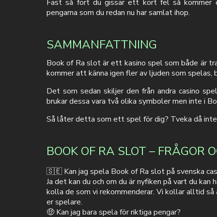
Fast så fort du gissar ett kort fel så kommer d
pengarna som du redan nu har samlat ihop.
SAMMANFATTNING
Book of Ra slot är ett kasino spel som både är tr
kommer att känna igen fler av ljuden som spelas, bå
Det som sedan skiljer den från andra casino spel
brukar dessa vara två olika symboler men inte i B
Så låter detta som ett spel för dig? Tveka då in
BOOK OF RA SLOT – FRÅGOR 
🇸🇪 Kan jag spela Book of Ra slot på svenska cas
Ja det kan du och om du är nyfiken på vart du kan h
kolla de som vi rekommenderar. Vi kollar alltid så 
er spelare.
🤑 Kan jag bara spela för riktiga pengar?