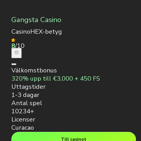
Gangsta Casino
CasinoHEX-betyg
8
/10
Välkomstbonus
320% upp till €3,000 + 450 FS
Uttagstider
1-3 dagar
Antal spel
10234+
Licenser
Curacao
Till casinot