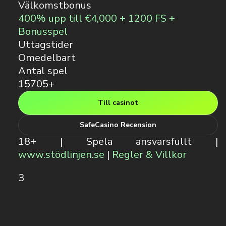
Välkomstbonus
400% upp till €4,000 + 1200 FS +
Bonusspel
Uttagstider
Omedelbart
Antal spel
15705+
Till casinot
SafeCasino Recension
18+ | Spela ansvarsfullt |
www.stödlinjen.se
|
Regler & Villkor
3