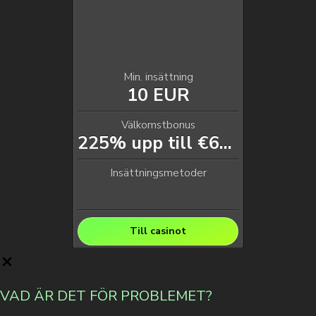
Min. insättning
10 EUR
Välkomstbonus
225% upp till €600 + 275 FS
Insättningsmetoder
Till casinot
VAD ÄR DET FÖR PROBLEMET?