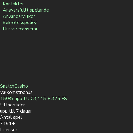
Kontakter
Ansvarsfullt spelande
Anvandarvillkor
Sekretesspolicy
Hur vi recenserar
SnatchCasino
Välkomstbonus
450% upp till €3,445 + 325 FS
Uttagstider
upp till 7 dagar
Antal spel
7461+
Licenser