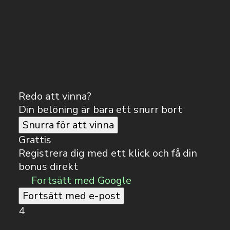
Redo att vinna?
Din belöning är bara ett snurr bort
Snurra för att vinna
Grattis
Registrera dig med ett klick och få din
bonus direkt
Fortsätt med Google
Fortsätt med e-post
4