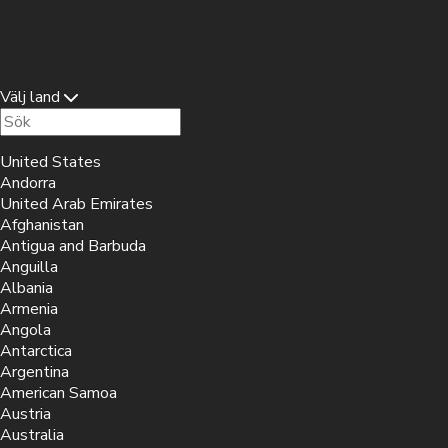
Välj land
United States
Andorra
United Arab Emirates
Afghanistan
Antigua and Barbuda
Anguilla
Albania
Armenia
Angola
Antarctica
Argentina
American Samoa
Austria
Australia