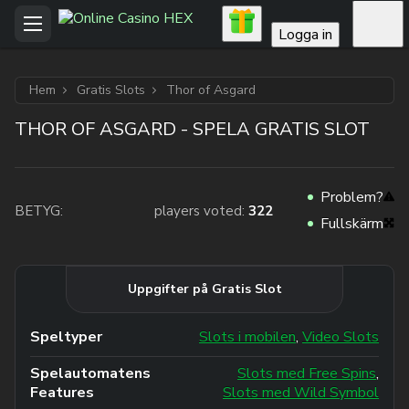
Logga in
Hem
Gratis Slots
Thor of Asgard
THOR OF ASGARD - SPELA GRATIS SLOT
Problem?
BETYG:
players voted:
322
Fullskärm
Uppgifter på Gratis Slot
Speltyper
Slots i mobilen
,
Video Slots
Spelautomatens
Slots med Free Spins
,
Features
Slots med Wild Symbol