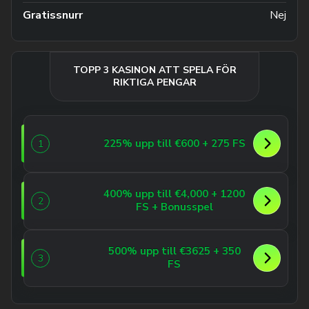
Gratissnurr
Nej
TOPP 3 KASINON ATT SPELA FÖR
RIKTIGA PENGAR
225% upp till €600 + 275 FS
1
400% upp till €4,000 + 1200
2
FS + Bonusspel
500% upp till €3625 + 350
3
FS