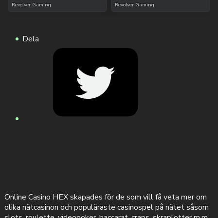
Revolver Gaming
Revolver Gaming
Dela
Online Casino HEX skapades för de som vill få veta mer om
olika nätcasinon och populäraste casinospel på nätet såsom
slots, roulette, videopoker, baccarat, craps, skraplotter m.m.