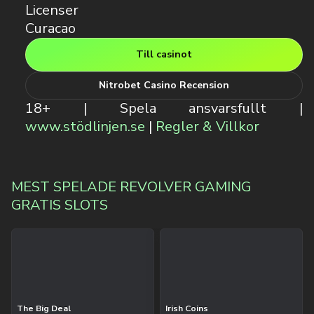
Licenser
Curacao
Till casinot
Nitrobet Casino Recension
18+ | Spela ansvarsfullt |
www.stödlinjen.se
|
Regler & Villkor
MEST SPELADE REVOLVER GAMING
GRATIS SLOTS
The Big Deal
Irish Coins