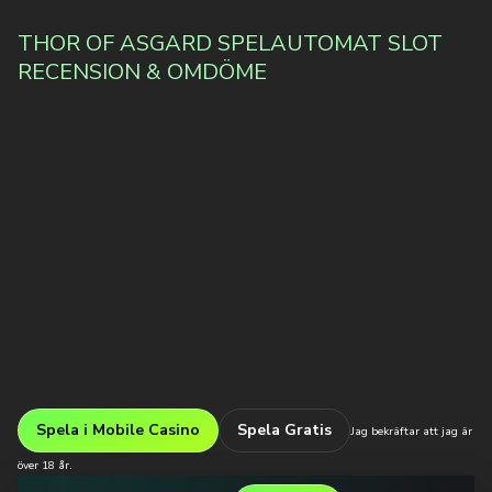
THOR OF ASGARD SPELAUTOMAT SLOT
RECENSION & OMDÖME
Spela i Mobile Casino
Spela Gratis
Jag bekräftar att jag är
över 18 år.