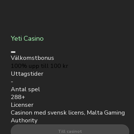
Yeti Casino
Välkomstbonus
100% upp till 100 kr
Uttagstider
-
Antal spel
288+
Licenser
Casinon med svensk licens, Malta Gaming
Authority
Till casinot