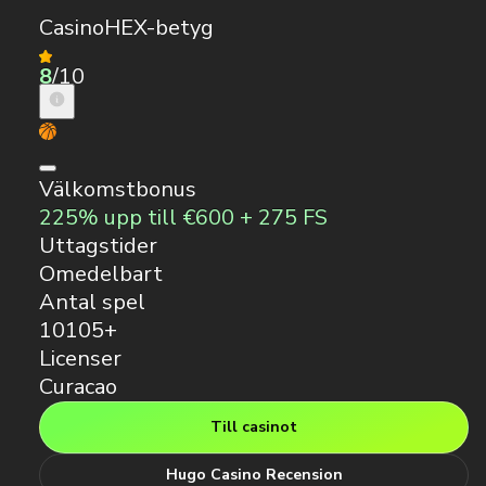
CasinoHEX-betyg
8
/10
Välkomstbonus
225% upp till €600 + 275 FS
Uttagstider
Omedelbart
Antal spel
10105+
Licenser
Curacao
Till casinot
Hugo Casino Recension