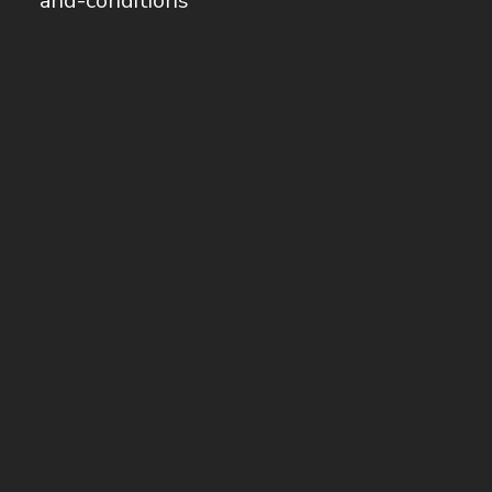
and-conditions