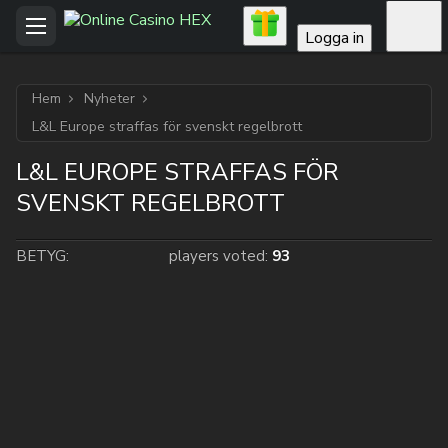
Logga in
Hem
Nyheter
L&L Europe straffas för svenskt regelbrott
L&L EUROPE STRAFFAS FÖR
SVENSKT REGELBROTT
BETYG:
players voted:
93