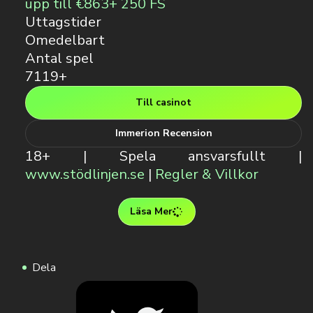
upp till €863+ 250 FS
Uttagstider
Omedelbart
Antal spel
7119+
Till casinot
Immerion Recension
18+ | Spela ansvarsfullt |
www.stödlinjen.se
|
Regler & Villkor
Läsa Mer
Dela