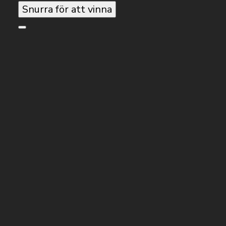
Snurra för att vinna