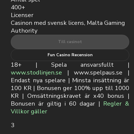
400+
Licenser
Casinon med svensk licens, Malta Gaming
Authority
Till casinot
Fun Casino Recension
18+ | Spela ansvarsfullt |
www.stodlinjen.se
| www.spelpaus.se |
Endast nya spelare | Minsta insättning är
100 KR | Bonusen ger 100% upp till 1000
KR | Omsättningskravet är x40 bonus |
Bonusen är giltig i 60 dagar |
Regler &
Villkor gäller
3