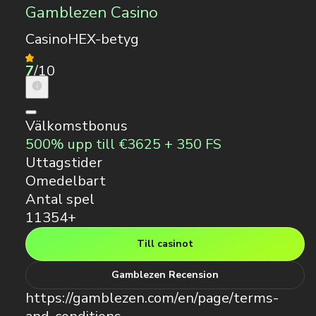
Gamblezen Casino
CasinoHEX-betyg
7
/10
Välkomstbonus
500% upp till €3625 + 350 FS
Uttagstider
Omedelbart
Antal spel
11354+
Till casinot
Gamblezen Recension
https://gamblezen.com/en/page/terms-