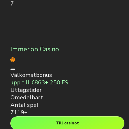
7
Immerion Casino
Välkomstbonus
upp till €863+ 250 FS
Uttagstider
Omedelbart
Antal spel
7119+
Till casinot