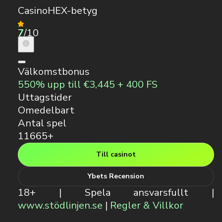
CasinoHEX-betyg
7
/10
Välkomstbonus
550% upp till €3,445 + 400 FS
Uttagstider
Omedelbart
Antal spel
11665+
Till casinot
Ybets Recension
18+ | Spela ansvarsfullt |
www.stödlinjen.se
|
Regler & Villkor