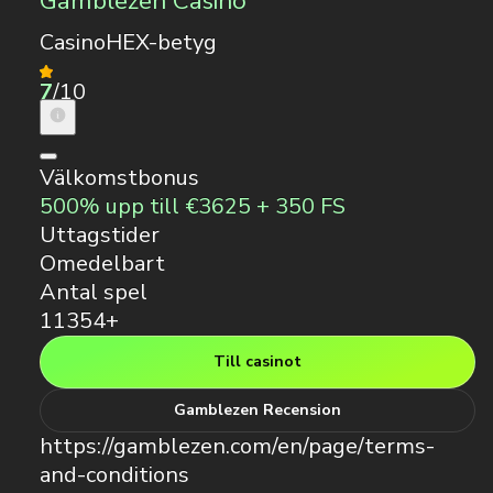
Gamblezen Casino
CasinoHEX-betyg
7
/10
Välkomstbonus
500% upp till €3625 + 350 FS
Uttagstider
Omedelbart
Antal spel
11354+
Till casinot
Gamblezen Recension
https://gamblezen.com/en/page/terms-
and-conditions