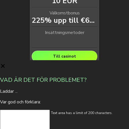
10 EUR
Välkomstbonus
225% upp till €600 + 275 FS
Insättningsmetoder
Till casinot
VAD ÄR DET FÖR PROBLEMET?
Laddar ...
Var god och förklara:
Text area has a limit of 200 characters.
Min. insättning