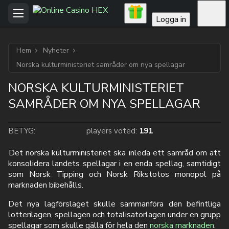
Logga in
Hem
Nyheter
Norska kulturministeriet samråder om nya spellagar
NORSKA KULTURMINISTERIET
SAMRÅDER OM NYA SPELLAGAR
BETYG:
players voted:
191
Det norska kulturministeriet ska inleda ett samråd om att
konsolidera landets spellagar i en enda spellag, samtidigt
som Norsk Tipping och Norsk Rikstotos monopol på
marknaden bibehålls.
Det nya lagförslaget skulle sammanföra den befintliga
lotterilagen, spellagen och totalisatorlagen under en grupp
spellagar som skulle gälla för hela den
norska marknaden
.