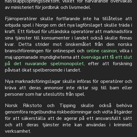
hästkapplöpningssektorn, vilket för närvarande övervakas
av ministeriet för jordbruk och livsmedel.
Fjärroperatörer skulle fortfarande inte ha tillåtelse att
erbjuda spel i Norge om det nya lagförslaget skulle träda i
kraft. Ett förbud för utländska operatörer att marknadsföra
sina tjänster till konsumenter i landet också skulle finnas
kvar. Detta strider mot önskemålet från den norska
branschföreningen för onlinespel och
online casinon
, vilka i
maj uppmanade myndigheterna att
överväga att få ett slut
på det nuvarande spelmonopolet
, efter att forskning
påvisat ökat spelberoende i landet.
Nya marknadsföringslagar skulle införas för operatörer och
kräva att deras annonser inte riktar sig till barn eller
personer som har uteslutits från spel.
Norsk Rikstoto och Tipping skulle också behöva
genomföra regelbundna riskbedömningar och vidta åtgärder
för att säkerställa att de agerar på ett ansvarsfullt sätt
och att deras tjänster inte kan användas i kriminell
verksamhet.