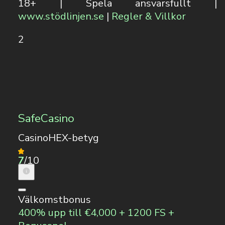
18+ | Spela ansvarsfullt |
www.stödlinjen.se
|
Regler & Villkor
2
SafeCasino
CasinoHEX-betyg
7
/10
Välkomstbonus
400% upp till €4,000 + 1200 FS +