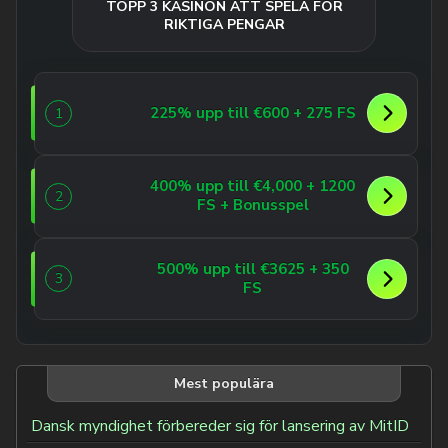
TOPP 3 KASINON ATT SPELA FÖR
RIKTIGA PENGAR
225% upp till €600 + 275 FS
1
400% upp till €4,000 + 1200
2
FS + Bonusspel
500% upp till €3625 + 350
3
FS
Mest populära
Dansk myndighet förbereder sig för lansering av MitID