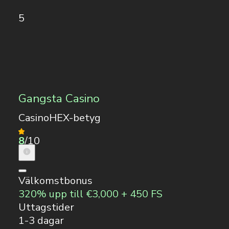
5
Gangsta Casino
CasinoHEX-betyg
8
/10
Välkomstbonus
320% upp till €3,000 + 450 FS
Uttagstider
1-3 dagar