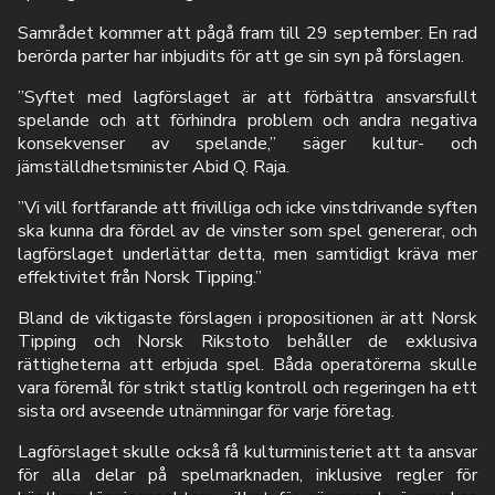
Samrådet kommer att pågå fram till 29 september. En rad
berörda parter har inbjudits för att ge sin syn på förslagen.
”Syftet med lagförslaget är att förbättra ansvarsfullt
spelande och att förhindra problem och andra negativa
konsekvenser av spelande,” säger kultur- och
jämställdhetsminister Abid Q. Raja.
”Vi vill fortfarande att frivilliga och icke vinstdrivande syften
ska kunna dra fördel av de vinster som spel genererar, och
lagförslaget underlättar detta, men samtidigt kräva mer
effektivitet från Norsk Tipping.”
Bland de viktigaste förslagen i propositionen är att Norsk
Tipping och Norsk Rikstoto behåller de exklusiva
rättigheterna att erbjuda spel. Båda operatörerna skulle
vara föremål för strikt statlig kontroll och regeringen ha ett
sista ord avseende utnämningar för varje företag.
Lagförslaget skulle också få kulturministeriet att ta ansvar
för alla delar på spelmarknaden, inklusive regler för