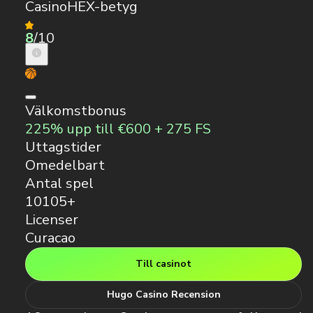
CasinoHEX-betyg
8
/10
Välkomstbonus
225% upp till €600 + 275 FS
Uttagstider
Omedelbart
Antal spel
10105+
Licenser
Curacao
Till casinot
Hugo Casino Recension