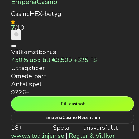
EmperiaCasino
CasinoHEX-betyg
7
/10
Välkomstbonus
450% upp till €3,500 +325 FS
Uttagstider
Omedelbart
Antal spel
9726+
Till casinot
EmperiaCasino Recension
18+ | Spela ansvarsfullt |
www.stödlinjen.se
|
Regler & Villkor