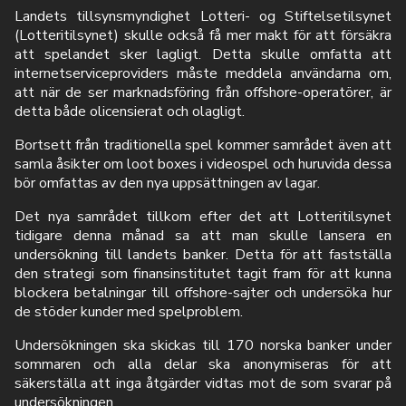
Landets tillsynsmyndighet Lotteri- og Stiftelsetilsynet
(Lotteritilsynet) skulle också få mer makt för att försäkra
att spelandet sker lagligt. Detta skulle omfatta att
internetserviceproviders måste meddela användarna om,
att när de ser marknadsföring från offshore-operatörer, är
detta både olicensierat och olagligt.
Bortsett från traditionella spel kommer samrådet även att
samla åsikter om loot boxes i videospel och huruvida dessa
bör omfattas av den nya uppsättningen av lagar.
Det nya samrådet tillkom efter det att Lotteritilsynet
tidigare denna månad sa att man skulle lansera en
undersökning till landets banker. Detta för att fastställa
den strategi som finansinstitutet tagit fram för att kunna
blockera betalningar till offshore-sajter och undersöka hur
de stöder kunder med spelproblem.
Undersökningen ska skickas till 170 norska banker under
sommaren och alla delar ska anonymiseras för att
säkerställa att inga åtgärder vidtas mot de som svarar på
undersökningen.