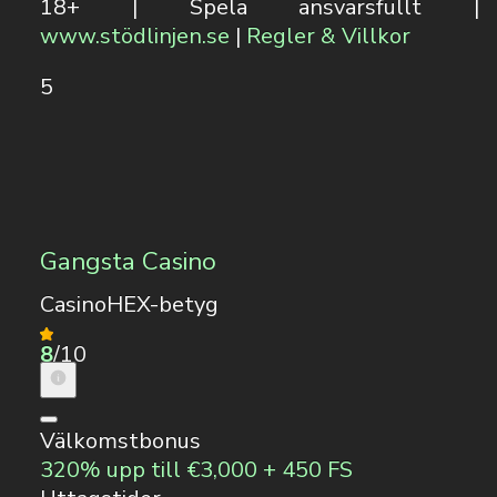
18+ | Spela ansvarsfullt |
www.stödlinjen.se
|
Regler & Villkor
5
Gangsta Casino
CasinoHEX-betyg
8
/10
Välkomstbonus
320% upp till €3,000 + 450 FS