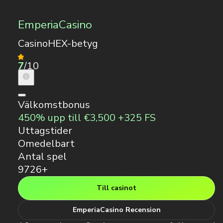
EmperiaCasino
CasinoHEX-betyg
7
/10
Välkomstbonus
450% upp till €3,500 +325 FS
Uttagstider
Omedelbart
Antal spel
9726+
Till casinot
EmperiaCasino Recension