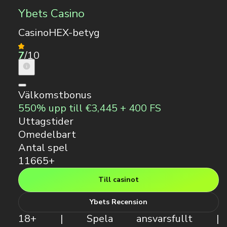
Ybets Casino
CasinoHEX-betyg
7
/10
Välkomstbonus
550% upp till €3,445 + 400 FS
Uttagstider
Omedelbart
Antal spel
11665+
Till casinot
Ybets Recension
18+ | Spela ansvarsfullt |