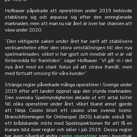
Hofbauer påpekade att operatören under 2019 behövde
stabilisera sig och anpassa sig efter den omreglerade
marknaden, men att man nu när året är över har chansen att
växa under 2020.
”
Den viktigaste saken under året har varit att stabilisera
verksamheten efter den stora omställningen till den nya
spelmarknaden, vilket vi har gjort och innebär att vi är väl
förberedda för framtiden
”, säger Hofbauer. ”
Vi går in i det
nya året med en stark fokus på att sträva framåt, men
med fortsatt omsorg för våra kunder
”.
Stränga regler påverkade många operatörer i Sverige under
2019 efter att landet öppnat upp den styrda marknaden.
Den svenska Spelmyndigheten delade ut ett antal böter
till olika operatörer under året, vilket bland annat gjorde
att Ninja Casino blivit ett casino utan svensk licens.
Branschföreningen för Onlinespel (BOS) kallade också till
ett brådskande möte med Spelinspektionen för att få en
klarare bild över regler och idéer i juli 2019. Dessa regler
har även påverkat andra
casino operatörer
som i huvudsak