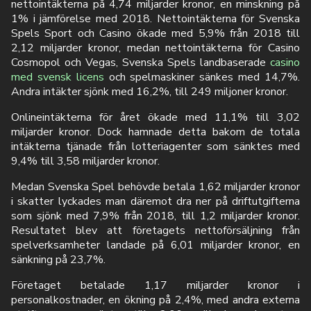
nettointäkterna på 4,74 miljarder kronor, en minskning på
1% i jämförelse med 2018. Nettointäkterna för Svenska
Spels Sport och Casino ökade med 5,9% från 2018 till
2,12 miljarder kronor, medan nettointäkterna för Casino
Cosmopol och Vegas, Svenska Spels landbaserade
casino
med svensk licens
och spelmaskiner sänkes med 14,7%.
Andra intäkter sjönk med 16,2%, till 249 miljoner kronor.
Onlineintäkterna för året ökade med 11,1% till 3,02
miljarder kronor. Dock hamnade detta bakom de totala
intäkterna tjänade från lotteriagenter som sänktes med
9,4% till 3,58 miljarder kronor.
Medan Svenska Spel behövde betala 1,62 miljarder kronor
i skatter lyckades man däremot dra ner på driftutgifterna
som sjönk med 7,9% från 2018, till 1,2 miljarder kronor.
Resultatet blev att företagets nettoförsäljning från
spelverksamheter landade på 6,01 miljarder kronor, en
sänkning på 23,7%.
Företaget betalade 1,17 miljarder kronor i
personalkostnader, en ökning på 2,4%, med andra externa