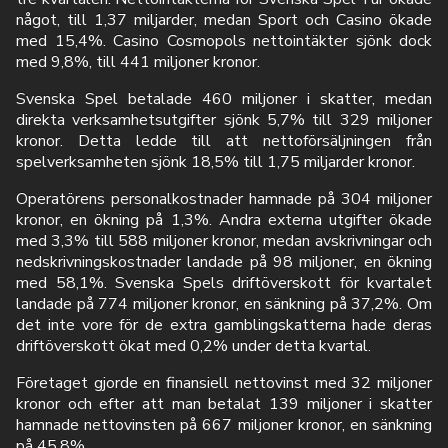
något, till 1,37 miljarder, medan Sport och Casino ökade
med 15,4%. Casino Cosmopols nettointäkter sjönk dock
med 9,8%, till 441 miljoner kronor.
Svenska Spel betalade 460 miljoner i skatter, medan
direkta verksamhetsutgifter sjönk 5,7% till 329 miljoner
kronor. Detta ledde till att nettoförsäljningen från
spelverksamheten sjönk 18,5% till 1,75 miljarder kronor.
Operatörens personalkostnader hamnade på 304 miljoner
kronor, en ökning på 1,3%. Andra externa utgifter ökade
med 3,3% till 588 miljoner kronor, medan avskrivningar och
nedskrivningskostnader landade på 98 miljoner, en ökning
med 58,1%. Svenska Spels driftöverskott för kvartalet
landade på 774 miljoner kronor, en sänkning på 37,2%. Om
det inte vore för de extra gamblingskatterna hade deras
driftöverskott ökat med 0,2% under detta kvartal.
Företaget gjorde en finansiell nettovinst med 32 miljoner
kronor och efter att man betalat 139 miljoner i skatter
hamnade nettovinsten på 667 miljoner kronor, en sänkning
på 45,8%.