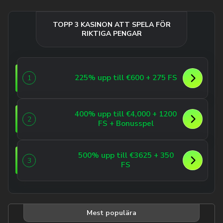
TOPP 3 KASINON ATT SPELA FÖR
RIKTIGA PENGAR
225% upp till €600 + 275 FS
1
400% upp till €4,000 + 1200
2
FS + Bonusspel
500% upp till €3625 + 350
3
FS
Mest populära