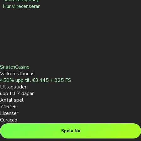
Hur vi recenserar
SnatchCasino
Välkomstbonus
450% upp till €3,445 + 325 FS
Uttagstider
upp till 7 dagar
Antal spel
7461+
Licenser
Curacao
Spela Nu