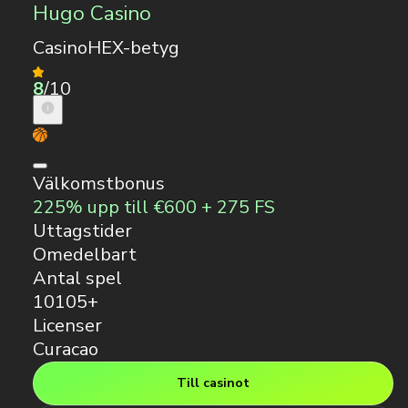
Hugo Casino
CasinoHEX-betyg
8
/10
Välkomstbonus
225% upp till €600 + 275 FS
Uttagstider
Omedelbart
Antal spel
10105+
Licenser
Curacao
Till casinot