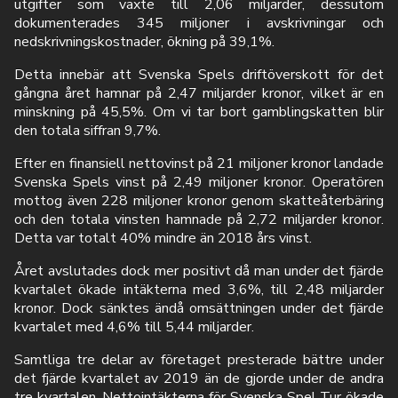
utgifter som växte till 2,06 miljarder, dessutom
dokumenterades 345 miljoner i avskrivningar och
nedskrivningskostnader, ökning på 39,1%.
Detta innebär att Svenska Spels driftöverskott för det
gångna året hamnar på 2,47 miljarder kronor, vilket är en
minskning på 45,5%. Om vi tar bort gamblingskatten blir
den totala siffran 9,7%.
Efter en finansiell nettovinst på 21 miljoner kronor landade
Svenska Spels vinst på 2,49 miljoner kronor. Operatören
mottog även 228 miljoner kronor genom skatteåterbäring
och den totala vinsten hamnade på 2,72 miljarder kronor.
Detta var totalt 40% mindre än 2018 års vinst.
Året avslutades dock mer positivt då man under det fjärde
kvartalet ökade intäkterna med 3,6%, till 2,48 miljarder
kronor. Dock sänktes ändå omsättningen under det fjärde
kvartalet med 4,6% till 5,44 miljarder.
Samtliga tre delar av företaget presterade bättre under
det fjärde kvartalet av 2019 än de gjorde under de andra
tre kvartalen. Nettointäkterna för Svenska Spel Tur ökade