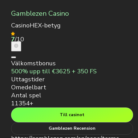
Gamblezen Casino
CasinoHEX-betyg
7
/10
Välkomstbonus
500% upp till €3625 + 350 FS
Uttagstider
Omedelbart
Antal spel
11354+
Till casinot
Gamblezen Recension