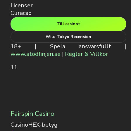
Licenser
Curacao
Till casinot
Wild Tokyo Recension
18+ | Spela ansvarsfullt |
www.stödlinjen.se
|
Regler & Villkor
11
Fairspin Casino
CasinoHEX-betyg