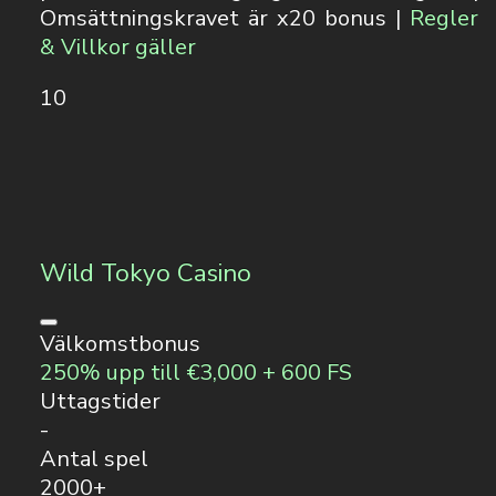
Omsättningskravet är x20 bonus |
Regler
& Villkor gäller
10
Wild Tokyo Casino
Välkomstbonus
250% upp till €3,000 + 600 FS
Uttagstider
-
Antal spel
2000+