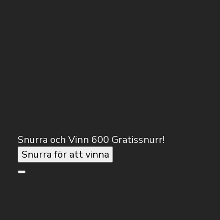
Snurra och Vinn 600 Gratissnurr!
Snurra för att vinna