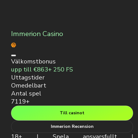
Immerion Casino
Välkomstbonus
upp till €863+ 250 FS
Uttagstider
Omedelbart
Antal spel
7119+
Till casinot
Immerion Recension
18+ | Spela ansvarsfullt |