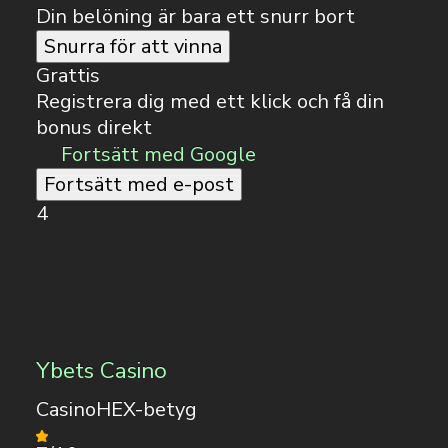
Din belöning är bara ett snurr bort
Snurra för att vinna
Grattis
Registrera dig med ett klick och få din
bonus direkt
Fortsätt med Google
Fortsätt med e-post
4
Ybets Casino
CasinoHEX-betyg