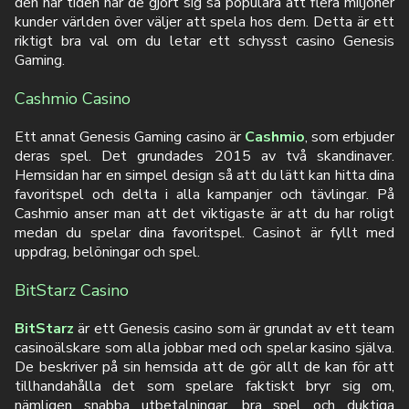
den här tiden har de gjort sig så populära att flera miljoner
kunder världen över väljer att spela hos dem. Detta är ett
riktigt bra val om du letar ett schysst casino Genesis
Gaming.
Cashmio Casino
Ett annat Genesis Gaming casino är
Cashmio
, som erbjuder
deras spel. Det grundades 2015 av två skandinaver.
Hemsidan har en simpel design så att du lätt kan hitta dina
favoritspel och delta i alla kampanjer och tävlingar. På
Cashmio anser man att det viktigaste är att du har roligt
medan du spelar dina favoritspel. Casinot är fyllt med
uppdrag, belöningar och spel.
BitStarz Casino
BitStarz
är ett Genesis casino som är grundat av ett team
casinoälskare som alla jobbar med och spelar kasino själva.
De beskriver på sin hemsida att de gör allt de kan för att
tillhandahålla det som spelare faktiskt bryr sig om,
nämligen snabba utbetalningar, bra spel och duktiga