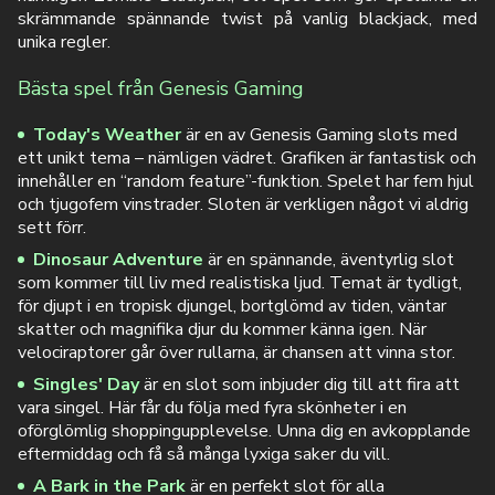
skrämmande spännande twist på vanlig blackjack, med
unika regler.
Bästa spel från Genesis Gaming
Today's Weather
är en av Genesis Gaming slots med
ett unikt tema – nämligen vädret. Grafiken är fantastisk och
innehåller en “random feature”-funktion. Spelet har fem hjul
och tjugofem vinstrader. Sloten är verkligen något vi aldrig
sett förr.
Dinosaur Adventure
är en spännande, äventyrlig slot
som kommer till liv med realistiska ljud. Temat är tydligt,
för djupt i en tropisk djungel, bortglömd av tiden, väntar
skatter och magnifika djur du kommer känna igen. När
velociraptorer går över rullarna, är chansen att vinna stor.
Singles' Day
är en slot som inbjuder dig till att fira att
vara singel. Här får du följa med fyra skönheter i en
oförglömlig shoppingupplevelse. Unna dig en avkopplande
eftermiddag och få så många lyxiga saker du vill.
A Bark in the Park
är en perfekt slot för alla