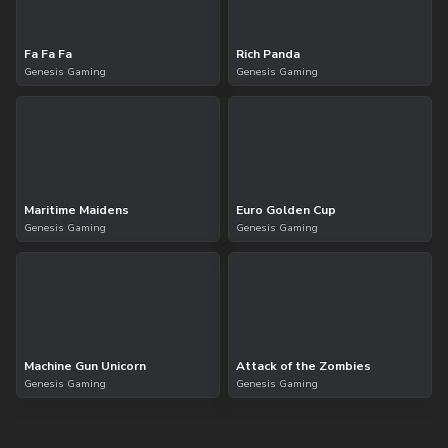
Fa Fa Fa
Rich Panda
Genesis Gaming
Genesis Gaming
Maritime Maidens
Euro Golden Cup
Genesis Gaming
Genesis Gaming
Machine Gun Unicorn
Attack of the Zombies
Genesis Gaming
Genesis Gaming