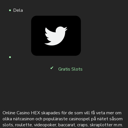
Dela
Gratis Slots
Online Casino HEX skapades för de som vill få veta mer om
olika nätcasinon och populäraste casinospel på nätet såsom
slots, roulette, videopoker, baccarat, craps, skraplotter m.m.