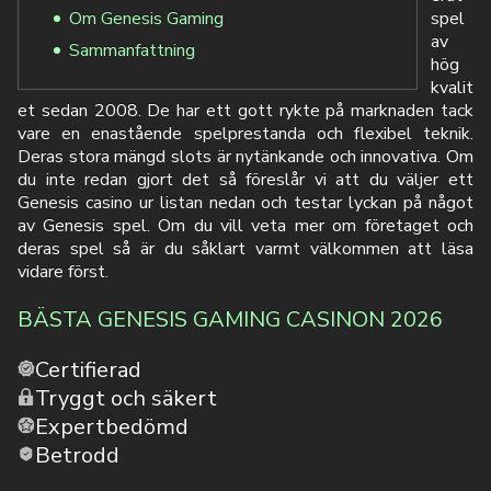
Om Genesis Gaming
spel
av
Sammanfattning
hög
kvalit
et sedan 2008. De har ett gott rykte på marknaden tack
vare en enastående spelprestanda och flexibel teknik.
Deras stora mängd slots är nytänkande och innovativa. Om
du inte redan gjort det så föreslår vi att du väljer ett
Genesis casino ur listan nedan och testar lyckan på något
av Genesis spel. Om du vill veta mer om företaget och
deras spel så är du såklart varmt välkommen att läsa
vidare först.
BÄSTA GENESIS GAMING CASINON 2026
Certifierad
Tryggt och säkert
Expertbedömd
Betrodd