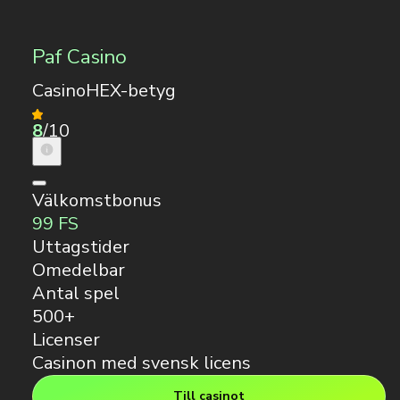
Paf Casino
CasinoHEX-betyg
8
/10
Välkomstbonus
99 FS
Uttagstider
Omedelbar
Antal spel
500+
Licenser
Casinon med svensk licens
Till casinot