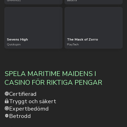
GAMING1
Belatra
Sevens High
The Mask of Zorro
Quickspin
PlayTech
SPELA MARITIME MAIDENS I
CASINO FÖR RIKTIGA PENGAR
Certifierad
Tryggt och säkert
Expertbedömd
Betrodd