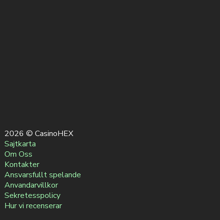
2026 © CasinoHEX
Sajtkarta
Om Oss
Kontakter
Ansvarsfullt spelande
Anvandarvillkor
Sekretesspolicy
Hur vi recenserar