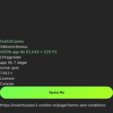
SnatchCasino
Välkomstbonus
450% upp till €3,445 + 325 FS
Uttagstider
upp till 7 dagar
Antal spel
7461+
Licenser
Curacao
Spela Nu
https://snatchcasino1.com/en-nz/page/terms-and-conditions