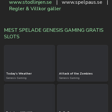
www.stodlinjen.se
| www.spelpaus.se |
Regler & Villkor gäller
MEST SPELADE GENESIS GAMING GRATIS
SLOTS
Today’s Weather
Attack of the Zombies
Genesis Gaming
Genesis Gaming