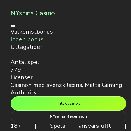
NYspins Casino
Välkomstbonus
Ingen bonus
Uttagstider
-
Antal spel
779+
Licenser
Casinon med svensk licens, Malta Gaming
Authority
Till casinot
NYspins Recension
18+ | Spela ansvarsfullt |