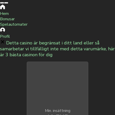
Hem
Bonusar
Spelautomater
Profil
Detta casino är begränsat i ditt land eller så
samarbetar vi tillfälligt inte med detta varumärke, här
är 3 bästa casinon för dig
Min. insättning