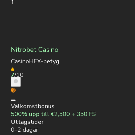
1
Nitrobet Casino
CasinoHEX-betyg
7
/10
Välkomstbonus
500% upp till €2,500 + 350 FS
Uttagstider
0–2 dagar