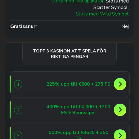
Slots med Multiplikator
, Slots med
Scatter Symbol,
Slots med Wild Symbol
Gratissnurr
Nej
TOPP 3 KASINON ATT SPELA FÖR
RIKTIGA PENGAR
225% upp till €600 + 275 FS
1
400% upp till €4,000 + 1200
2
FS + Bonusspel
500% upp till €3625 + 350
3
FS