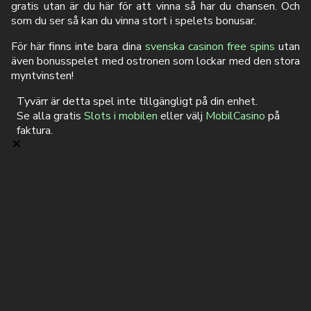
gratis utan är du här för att vinna så har du chansen. Och
som du ser så kan du vinna stort i spelets bonusar.
För här finns inte bara dina
svenska casinon free spins
utan
även bonusspelet med ostronen som lockar med den stora
myntvinsten!
Tyvärr är detta spel inte tillgängligt på din enhet.
Se alla gratis
Slots i mobilen
eller välj
MobilCasino
på
faktura.