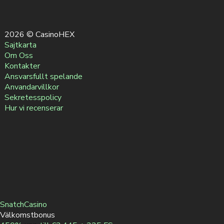
2026 © CasinoHEX
Sajtkarta
Om Oss
Kontakter
Ansvarsfullt spelande
Anvandarvillkor
Sekretesspolicy
Hur vi recenserar
SnatchCasino
Välkomstbonus