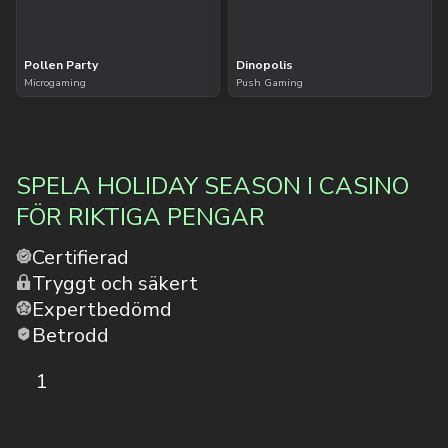
Pollen Party
Dinopolis
Microgaming
Push Gaming
SPELA HOLIDAY SEASON I CASINO
FÖR RIKTIGA PENGAR
Certifierad
Tryggt och säkert
Expertbedömd
Betrodd
1