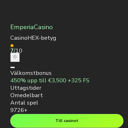
EmperiaCasino
CasinoHEX-betyg
7
/10
Välkomstbonus
450% upp till €3,500 +325 FS
Uttagstider
Omedelbart
Antal spel
9726+
Till casinot