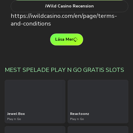
iWild Casino Recension
https://iwildcasino.com/en/page/terms-
and-conditions
Läsa Mer
MEST SPELADE PLAY N GO GRATIS SLOTS
Jewel Box
Reactoonz
Play n Go
Play n Go