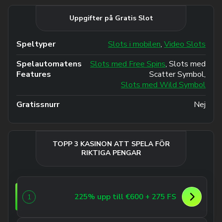
Uppgifter på Gratis Slot
Speltyper
Slots i mobilen
,
Video Slots
Spelautomatens
Slots med Free Spins
, Slots med
Features
Scatter Symbol,
Slots med Wild Symbol
Gratissnurr
Nej
TOPP 3 KASINON ATT SPELA FÖR
RIKTIGA PENGAR
225% upp till €600 + 275 FS
1