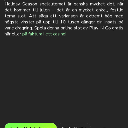
Holiday Season spelautomat är ganska mycket det, när
det kommer till julen – det är en mycket enkel, festlig
tema slot. Att säga att variansen är extremt hög med
högsta vinster på upp till 10 tusen gånger din insats på
varje dragning. Spela denna online slot av Play ‘N Go gratis
här eller
på faktura i ett casino!