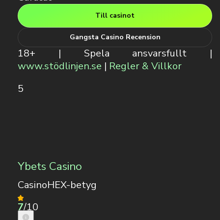
Till casinot
Gangsta Casino Recension
18+ | Spela ansvarsfullt |
www.stödlinjen.se
|
Regler & Villkor
5
Ybets Casino
CasinoHEX-betyg
7
/10