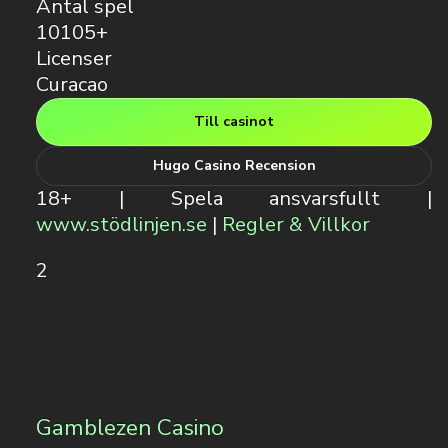
Antal spel
10105+
Licenser
Curacao
Till casinot
Hugo Casino Recension
18+ | Spela ansvarsfullt |
www.stödlinjen.se
|
Regler & Villkor
2
Gamblezen Casino