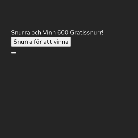
Snurra och Vinn 600 Gratissnurr!
Snurra för att vinna