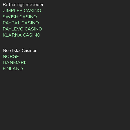
Betalnings metoder
ZIMPLER CASINO
SWISH CASINO
PAYPAL CASINO
PAYLEVO CASINO
KLARNA CASINO
Nordiska Casinon
NORGE
DANMARK
FINLAND