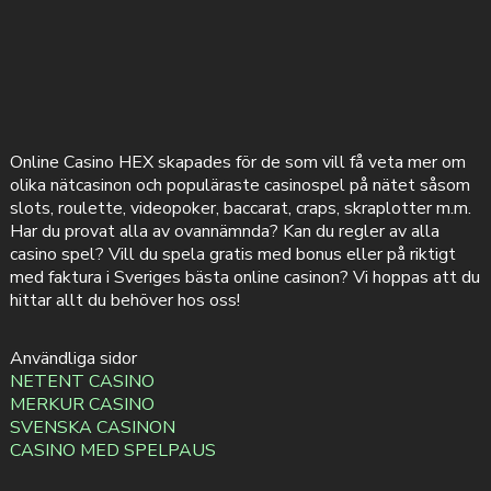
Online Casino HEX skapades för de som vill få veta mer om
olika nätcasinon och populäraste casinospel på nätet såsom
slots, roulette, videopoker, baccarat, craps, skraplotter m.m.
Har du provat alla av ovannämnda? Kan du regler av alla
casino spel? Vill du spela gratis med bonus eller på riktigt
med faktura i Sveriges bästa online casinon? Vi hoppas att du
hittar allt du behöver hos oss!
Användliga sidor
NETENT CASINO
MERKUR CASINO
SVENSKA CASINON
CASINO MED SPELPAUS