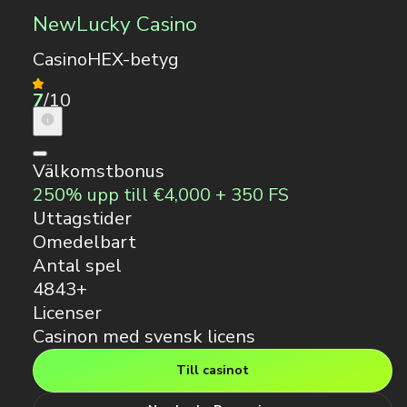
NewLucky Casino
CasinoHEX-betyg
7
/10
Välkomstbonus
250% upp till €4,000 + 350 FS
Uttagstider
Omedelbart
Antal spel
4843+
Licenser
Casinon med svensk licens
Till casinot