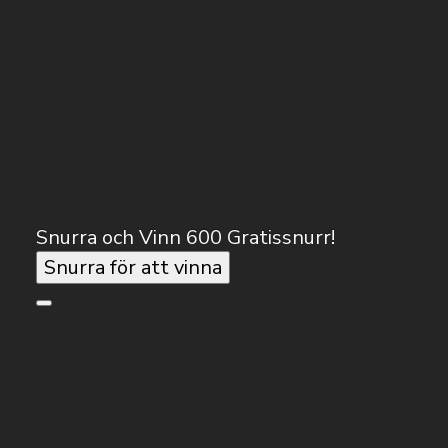
Snurra och Vinn 600 Gratissnurr!
Snurra för att vinna