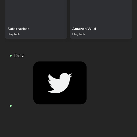
Safecracker
Amazon Wild
PlayTech
PlayTech
Dela