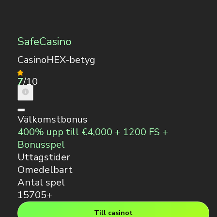
SafeCasino
CasinoHEX-betyg
7
/10
Välkomstbonus
400% upp till €4,000 + 1200 FS +
Bonusspel
Uttagstider
Omedelbart
Antal spel
15705+
Till casinot