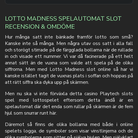
LOTTO MADNESS SPELAUTOMAT SLOT
RECENSION & OMDÖME
Hur många satt inte bänkade framför lotto som små?
Kanske inte så många. Men några utav oss satt i alla fall
och storögt stirrade på de färgglada bollarna när de rullade
in och visade ett nummer. Vi var då facinerade på ett helt
annat sätt än de vuxna som valde att spela på de olika
siffrorna. Men med Lotto Madness slot online så har vi
kanske istället tagit de vuxnas plats i soffan och hoppas på
att rätt siffra ska dyka upp på skärmen.
Men nu ska vi inte förväxla detta casino Playtech slots
spel med lottospelet eftersom detta ändå är en
spelautomat där det enda som rullar på skärmen är de fem
hjul som snurrar runt här.
Däremot så finns de olika bollarna med både i online
spelets logga, de symboler som visar vinstlinjerna och de
olika symbolerna som sitter på själva hjulen. Men självklart