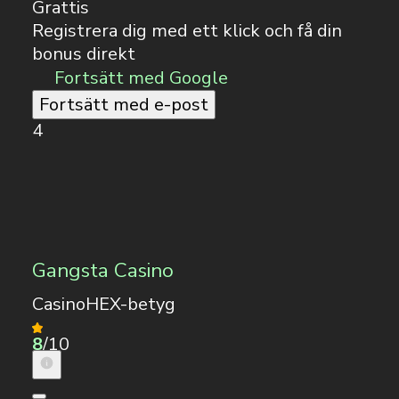
Grattis
Registrera dig med ett klick och få din
bonus direkt
Fortsätt med Google
Fortsätt med e-post
4
Gangsta Casino
CasinoHEX-betyg
8
/10