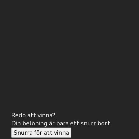
Redo att vinna?
Din belöning är bara ett snurr bort
Snurra för att vinna