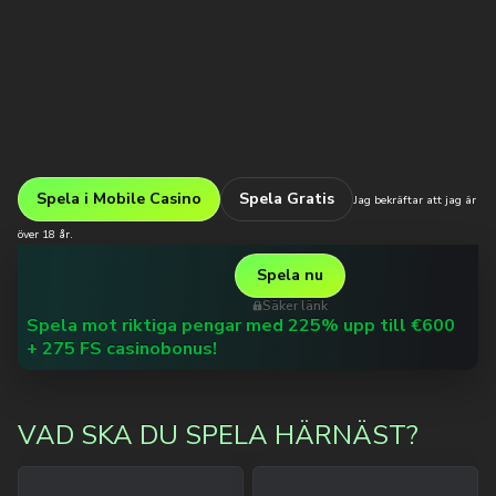
Spela i Mobile Casino
Spela Gratis
Jag bekräftar att jag är
över 18 år.
Spela nu
Säker länk
Spela mot riktiga pengar med 225% upp till €600
+ 275 FS casinobonus!
VAD SKA DU SPELA HÄRNÄST?