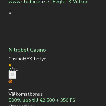
www.stödlinjen.se
|
Regler & Villkor
6
Nitrobet Casino
CasinoHEX-betyg
7
/10
Välkomstbonus
500% upp till €2,500 + 350 FS