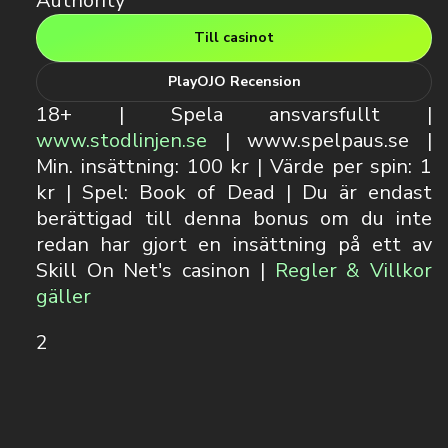
Authority
Till casinot
PlayOJO Recension
18+ | Spela ansvarsfullt |
www.stodlinjen.se
| www.spelpaus.se |
Min. insättning: 100 kr | Värde per spin: 1
kr | Spel: Book of Dead | Du är endast
berättigad till denna bonus om du inte
redan har gjort en insättning på ett av
Skill On Net's casinon |
Regler & Villkor
gäller
2