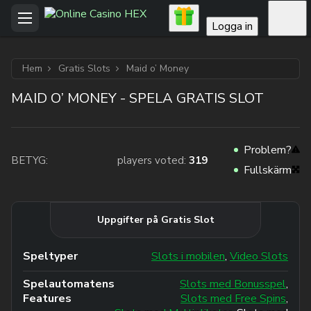
Logga in
Hem
Gratis Slots
Maid o’ Money
MAID O’ MONEY - SPELA GRATIS SLOT
Problem?
BETYG:
players voted:
319
Fullskärm
Uppgifter på Gratis Slot
Speltyper
Slots i mobilen
,
Video Slots
Spelautomatens
Slots med Bonusspel
,
Features
Slots med Free Spins
,