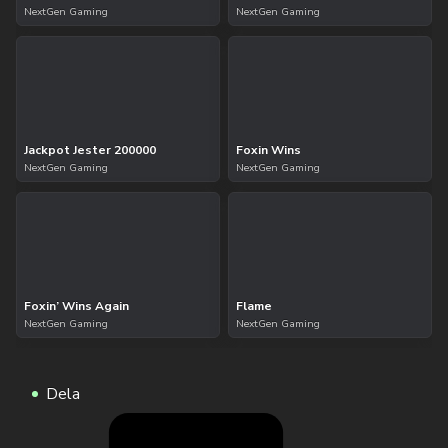
NextGen Gaming
NextGen Gaming
Jackpot Jester 200000
Foxin Wins
NextGen Gaming
NextGen Gaming
Foxin’ Wins Again
Flame
NextGen Gaming
NextGen Gaming
Dela