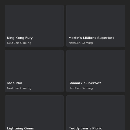
King Kong Fury
Merlin’s Millions Superbet
NextGen Gaming
NextGen Gaming
Jade Idol
Shaaark! Superbet
NextGen Gaming
NextGen Gaming
Lightning Gems
Teddy bear’s Picnic