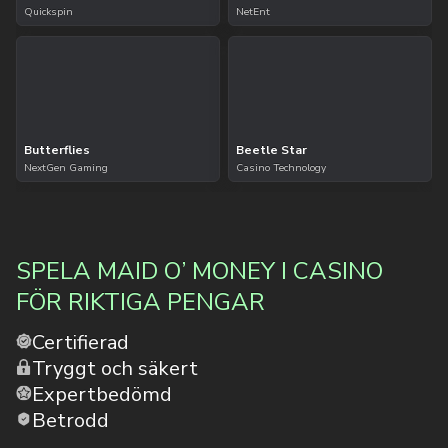
Quickspin
NetEnt
Butterflies
Beetle Star
NextGen Gaming
Casino Technology
SPELA MAID O’ MONEY I CASINO
FÖR RIKTIGA PENGAR
Certifierad
Tryggt och säkert
Expertbedömd
Betrodd