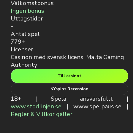
Välkomstbonus
Ingen bonus
Uttagstider
-
Antal spel
779+
Licenser
Casinon med svensk licens, Malta Gaming
Authority
Till casinot
NYspins Recension
18+ | Spela ansvarsfullt |
www.stodlinjen.se
| www.spelpaus.se |
Regler & Villkor gäller