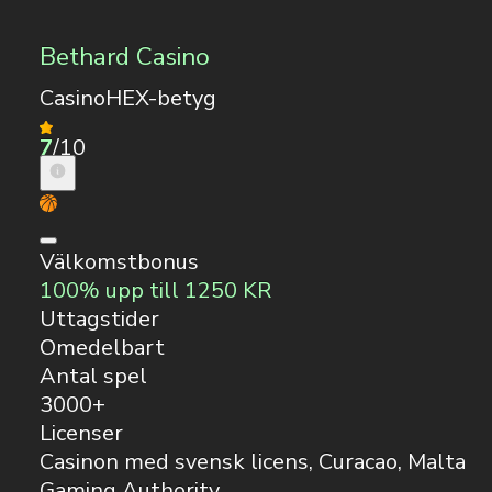
Bethard Casino
CasinoHEX-betyg
7
/10
Välkomstbonus
100% upp till 1250 KR
Uttagstider
Omedelbart
Antal spel
3000+
Licenser
Casinon med svensk licens, Curacao, Malta
Gaming Authority