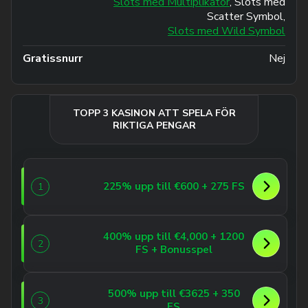
Slots med Multiplikator
, Slots med
Scatter Symbol,
Slots med Wild Symbol
Gratissnurr
Nej
TOPP 3 KASINON ATT SPELA FÖR
RIKTIGA PENGAR
225% upp till €600 + 275 FS
1
400% upp till €4,000 + 1200
2
FS + Bonusspel
500% upp till €3625 + 350
3
FS