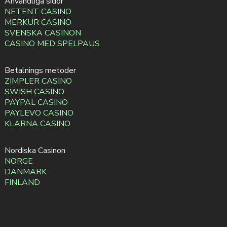
Användliga sidor
NETENT CASINO
MERKUR CASINO
SVENSKA CASINON
CASINO MED SPELPAUS
Betalnings metoder
ZIMPLER CASINO
SWISH CASINO
PAYPAL CASINO
PAYLEVO CASINO
KLARNA CASINO
Nordiska Casinon
NORGE
DANMARK
FINLAND