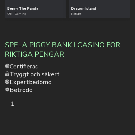
Benny The Panda
Dragon Island
OMI Gaming
NetEnt
SPELA PIGGY BANK I CASINO FÖR
RIKTIGA PENGAR
Certifierad
Tryggt och säkert
Expertbedömd
Betrodd
1