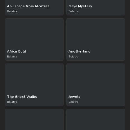
An Escape from Alcatraz
Maya Mystery
Belatra
Belatra
Africa Gold
Anotherland
Belatra
Belatra
The Ghost Walks
Jewels
Belatra
Belatra