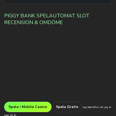
PIGGY BANK SPELAUTOMAT SLOT
RECENSION & OMDÖME
Spela i Mobile Casino
Spela Gratis
Jag bekräftar att jag är
över 18 år.