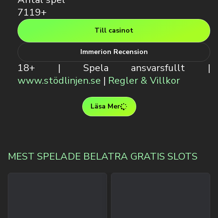
7119+
Till casinot
Immerion Recension
18+ | Spela ansvarsfullt |
www.stödlinjen.se
|
Regler & Villkor
Läsa Mer
MEST SPELADE BELATRA GRATIS SLOTS