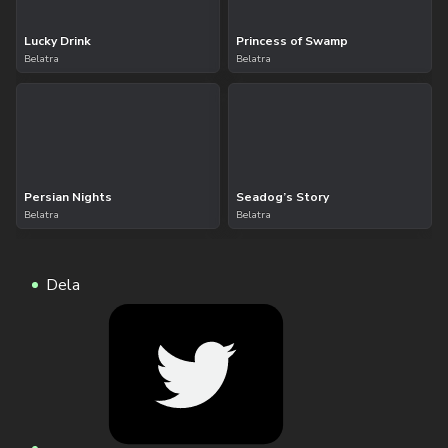
Lucky Drink
Princess of Swamp
Belatra
Belatra
Persian Nights
Seadog’s Story
Belatra
Belatra
Dela