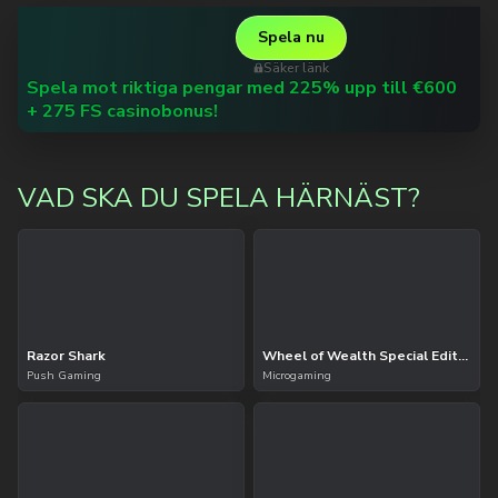
Spela nu
Säker länk
Spela mot riktiga pengar med 225% upp till €600
+ 275 FS casinobonus!
VAD SKA DU SPELA HÄRNÄST?
Razor Shark
Wheel of Wealth Special Edition
Push Gaming
Microgaming