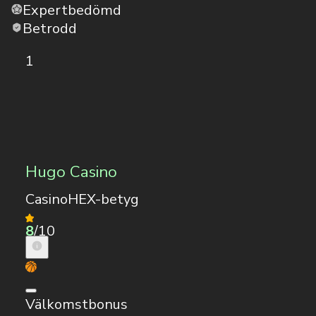
Expertbedömd
Betrodd
1
Hugo Casino
CasinoHEX-betyg
8
/10
Välkomstbonus