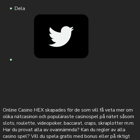
Dela
Online Casino HEX skapades för de som vill få veta mer om
olika nätcasinon och populäraste casinospel på nätet såsom
slots, roulette, videopoker, baccarat, craps, skraplotter m.m.
Har du provat alla av ovannämnda? Kan du regler av alla
casino spel? Vill du spela gratis med bonus eller på riktigt