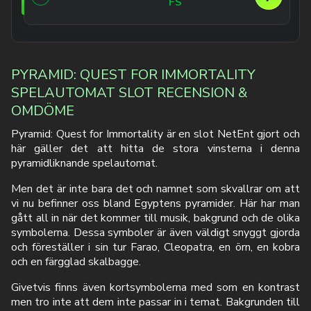
FS
PYRAMID: QUEST FOR IMMORTALITY
SPELAUTOMAT SLOT RECENSION &
OMDÖME
Pyramid: Quest for Immortality är en slot NetEnt gjort och
här gäller det att hitta de stora vinsterna i denna
pyramidliknande spelautomat.
Men det är inte bara det och namnet som skvallrar om att
vi nu befinner oss bland Egyptens pyramider. Här har man
gått all in när det kommer till musik, bakgrund och de olika
symbolerna. Dessa symboler är även väldigt snyggt gjorda
och föreställer i sin tur Farao, Cleopatra, en örn, en kobra
och en färgglad skalbagge.
Givetvis finns även kortsymbolerna med som en kontrast
men tro inte att dem inte passar in i temat. Bakgrunden till