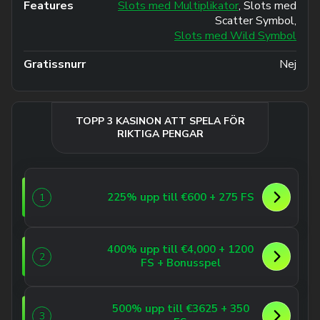
Features
Slots med Multiplikator
, Slots med
Scatter Symbol,
Slots med Wild Symbol
Gratissnurr
Nej
TOPP 3 KASINON ATT SPELA FÖR
RIKTIGA PENGAR
225% upp till €600 + 275 FS
1
400% upp till €4,000 + 1200
2
FS + Bonusspel
500% upp till €3625 + 350
3