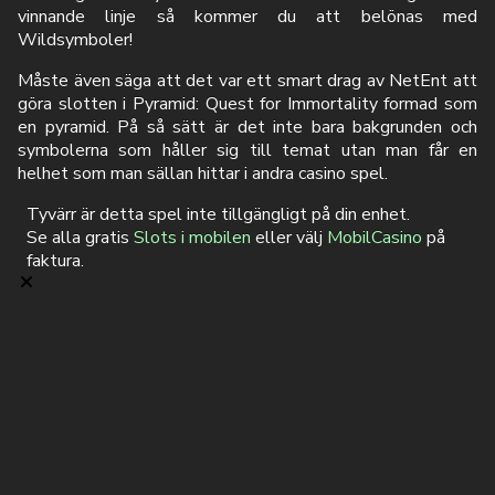
vinnande linje så kommer du att belönas med
Wildsymboler!
Måste även säga att det var ett smart drag av NetEnt att
göra slotten i Pyramid: Quest for Immortality formad som
en pyramid. På så sätt är det inte bara bakgrunden och
symbolerna som håller sig till temat utan man får en
helhet som man sällan hittar i andra casino spel.
Tyvärr är detta spel inte tillgängligt på din enhet.
Se alla gratis
Slots i mobilen
eller välj
MobilCasino
på
faktura.