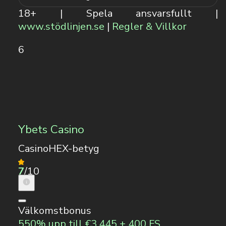
18+ | Spela ansvarsfullt |
www.stödlinjen.se
|
Regler & Villkor
6
Ybets Casino
CasinoHEX-betyg
7
/10
Välkomstbonus
550% upp till €3,445 + 400 FS