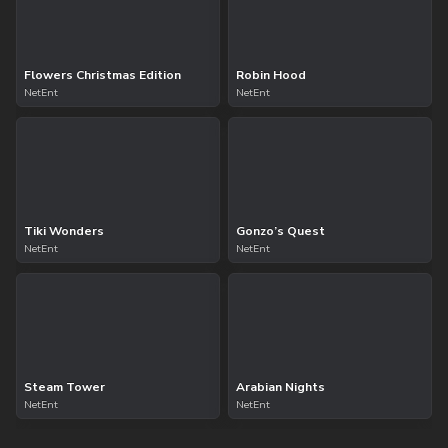
Flowers Christmas Edition
Robin Hood
NetEnt
NetEnt
Tiki Wonders
Gonzo’s Quest
NetEnt
NetEnt
Steam Tower
Arabian Nights
NetEnt
NetEnt