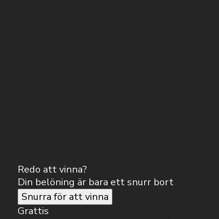
Redo att vinna?
Din belöning är bara ett snurr bort
Snurra för att vinna
Grattis