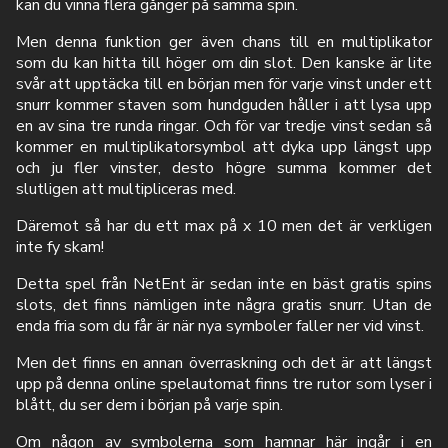
kan du vinna flera gånger på samma spin.
Men denna funktion ger även chans till en multiplikator
som du kan hitta till höger om din slot. Den kanske är lite
svår att upptäcka till en början men för varje vinst under ett
snurr kommer staven som hundguden håller i att lysa upp
en av sina tre runda ringar. Och för var tredje vinst sedan så
kommer en multiplikatorsymbol att dyka upp längst upp
och ju fler vinster, desto högre summa kommer det
slutligen att multipliceras med.
Däremot så har du ett max på x 10 men det är verkligen
inte fy skam!
Detta spel från NetEnt är sedan inte en bäst gratis spins
slots, det finns nämligen inte några gratis snurr. Utan de
enda fria som du får är när nya symboler faller ner vid vinst.
Men det finns en annan överraskning och det är att längst
upp på denna online spelautomat finns tre rutor som lyser i
blått, du ser dem i början på varje spin.
Om någon av symbolerna som hamnar här ingår i en