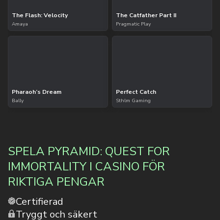
The Flash: Velocity
The Catfather Part II
Amaya
Pragmatic Play
Pharaoh’s Dream
Perfect Catch
Bally
Sthlm Gaming
SPELA PYRAMID: QUEST FOR
IMMORTALITY I CASINO FÖR
RIKTIGA PENGAR
Certifierad
Tryggt och säkert