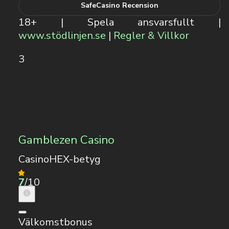
SafeCasino Recension
18+ | Spela ansvarsfullt |
www.stödlinjen.se
|
Regler & Villkor
3
Gamblezen Casino
CasinoHEX-betyg
7
/10
Välkomstbonus