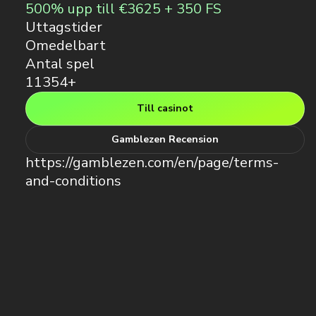
500% upp till €3625 + 350 FS
Uttagstider
Omedelbart
Antal spel
11354+
Till casinot
Gamblezen Recension
https://gamblezen.com/en/page/terms-
and-conditions