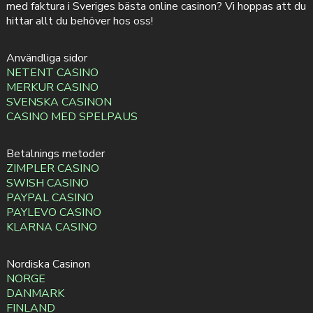
med faktura i Sveriges bästa online casinon? Vi hoppas att du
hittar allt du behöver hos oss!
Användliga sidor
NETENT CASINO
MERKUR CASINO
SVENSKA CASINON
CASINO MED SPELPAUS
Betalnings metoder
ZIMPLER CASINO
SWISH CASINO
PAYPAL CASINO
PAYLEVO CASINO
KLARNA CASINO
Nordiska Casinon
NORGE
DANMARK
FINLAND