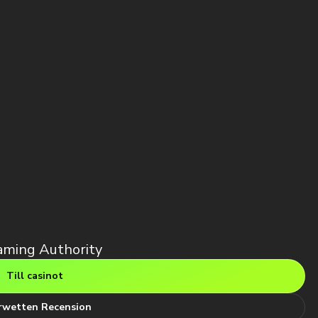
aming Authority
Till casinot
rwetten Recension