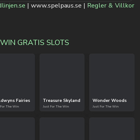
linjen.se
| www.spelpaus.se |
Regler & Villkor
 WIN GRATIS SLOTS
dwyns Fairies
Treasure Skyland
Wonder Woods
 For The Win
Just For The Win
Just For The Win