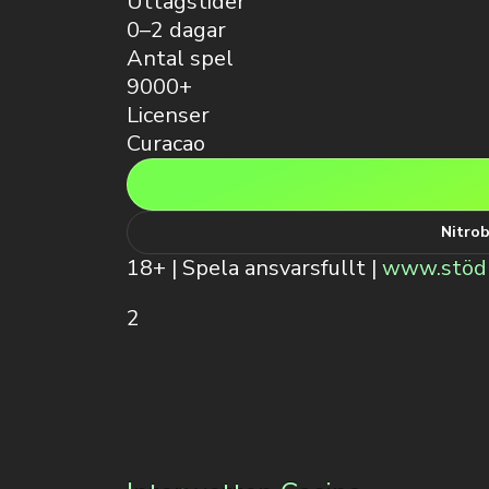
Uttagstider
0–2 dagar
Antal spel
9000+
Licenser
Curacao
Nitro
18+ | Spela ansvarsfullt |
www.stödl
2