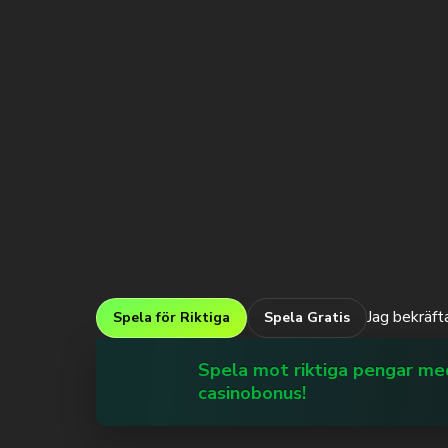
Jag bekräfta
Spela för Riktiga
Spela Gratis
Spela mot riktiga pengar me
casinobonus!