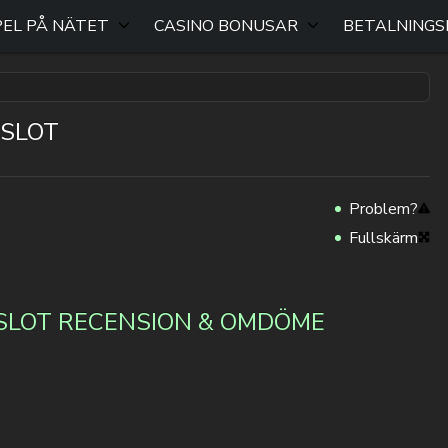
PEL PÅ NÄTET
CASINO BONUSAR
BETALNING
 SLOT
Problem?
Fullskärm
SLOT RECENSION & OMDÖME