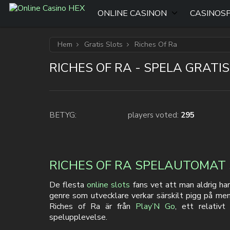
ONLINE CASINON
CASINOS
Hem
Gratis Slots
Riches Of Ra
RICHES OF RA - SPELA GRATIS
BETYG:
players voted:
295
RICHES OF RA SPELAUTOMAT
De flesta
online slots
fans vet att man aldrig ha
genre som utvecklare verkar särskilt pigg på men s
Riches of Ra är från
Play’N Go
, ett relativ
spelupplevelse.