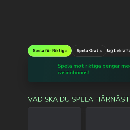
Jag bekräfta
Spela för Riktiga
Spela Gratis
Spela mot riktiga pengar me
casinobonus!
VAD SKA DU SPELA HÄRNÄST