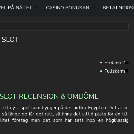
PEL PÅ NÄTET
CASINO BONUSAR
BETALNING
 SLOT
Problem?
Fullskärm
 SLOT RECENSION & OMDÖME
r ett nytt spel som bygger på det antika Egypten. Det är en
å länge de får det rätt, så finns det alltid plats för en till.
t litet företag men det som har satt ihop en högklassig