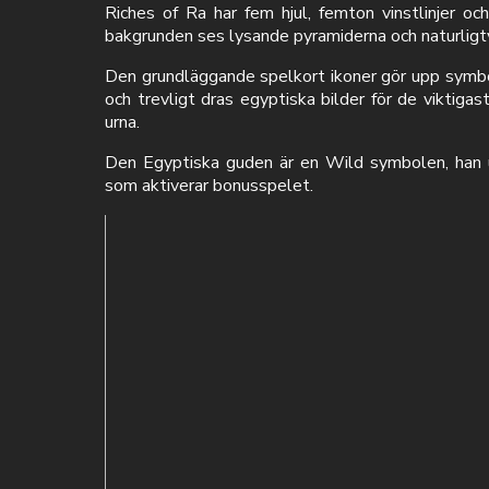
Riches of Ra har fem hjul, femton vinstlinjer o
bakgrunden ses lysande pyramiderna och naturligtv
Den grundläggande spelkort ikoner gör upp symbol
och trevligt dras egyptiska bilder för de viktiga
urna.
Den Egyptiska guden är en Wild symbolen, han u
som aktiverar bonusspelet.