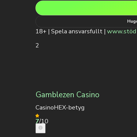
Hugo
18+ | Spela ansvarsfullt |
www.stödl
2
Gamblezen Casino
CasinoHEX-betyg
7
/10