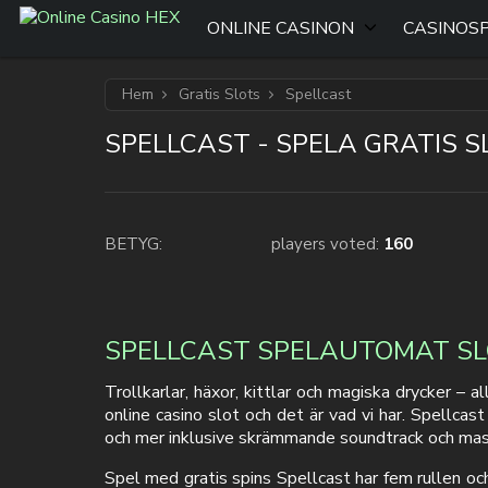
ONLINE CASINON
CASINOS
Hem
Gratis Slots
Spellcast
SPELLCAST - SPELA GRATIS S
BETYG:
players voted:
160
SPELLCAST SPELAUTOMAT SL
Trollkarlar, häxor, kittlar och magiska drycker – a
online casino slot och det är vad vi har. Spellca
och mer inklusive skrämmande soundtrack och masso
Spel med gratis spins Spellcast har fem rullen och