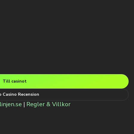
Till casinot
 Casino Recension
injen.se
|
Regler & Villkor