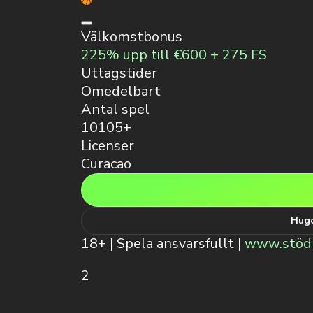
Välkomstbonus
225% upp till €600 + 275 FS
Uttagstider
Omedelbart
Antal spel
10105+
Licenser
Curacao
Hugo
18+ | Spela ansvarsfullt |
www.stödl
2