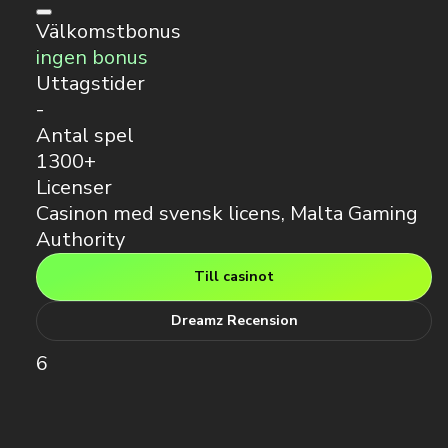
Välkomstbonus
ingen bonus
Uttagstider
-
Antal spel
1300+
Licenser
Casinon med svensk licens, Malta Gaming
Authority
Till casinot
Dreamz Recension
6