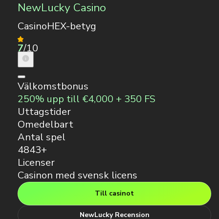
NewLucky Casino
CasinoHEX-betyg
7
/10
Välkomstbonus
250% upp till €4,000 + 350 FS
Uttagstider
Omedelbart
Antal spel
4843+
Licenser
Casinon med svensk licens
Till casinot
NewLucky Recension