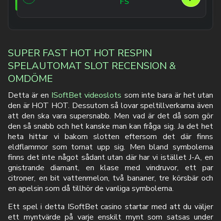
FS
SUPER FAST HOT HOT RESPIN
SPELAUTOMAT SLOT RECENSION &
OMDÖME
Detta är en
ISoftBet videoslots
som inte bara är het utan
den är HOT HOT. Dessutom så lovar speltillverkarna även
att den ska vara supersnabb. Men vad är det då som gör
den så snabb och het kanske man kan fråga sig. Ja det het
heta hittar vi bakom slotten eftersom det där finns
eldflammor som tornat upp sig. Men bland symbolerna
finns det inte något sådant utan där har vi istället J-A, en
gnistrande diamant, en klase med vindruvor, ett par
citroner, en bit vattenmelon, två bananer, tre körsbär och
en apelsin som då tillhör de vanliga symbolerna.
Ett spel i detta ISoftBet casino startar med att du väljer
ett myntvärde på varje enskilt mynt som satsas under