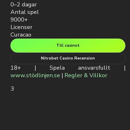
0–2 dagar
Antal spel
9000+
Licenser
Curacao
Till casinot
Nitrobet Casino Recension
18+ | Spela ansvarsfullt |
www.stödlinjen.se
|
Regler & Villkor
3