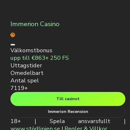
Immerion Casino
Välkomstbonus
upp till €863+ 250 FS
Uttagstider
Omedelbart
Antal spel
7119+
Till casinot
Immerion Recension
18+ | Spela ansvarsfullt |
www.stödlinjen.se
|
Regler & Villkor