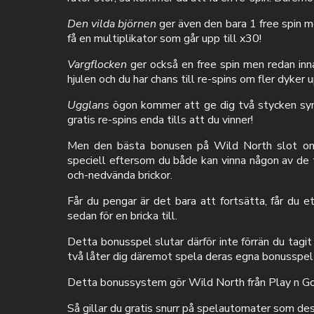
Den vilda björnen
ger även den bara 1 free spin m
få en multiplikator som går upp till x30!
Vargflocken
ger också en free spin men redan inn
hjulen och du har chans till re-spins om fler dyke
Ugglans
ögon kommer att ge dig två stycken sym
gratis re-spins enda tills att du vinner!
Men den bästa bonusen på Wild North slot on
speciell eftersom du både kan vinna någon av de 
och-nedvända brickor.
Får du pengar är det bara att fortsätta, får du 
sedan för en bricka till.
Detta bonusspel slutar därför inte förrän du tagit
två låter dig däremot spela deras egna bonusspel in
Detta bonussystem gör Wild North från Play n Go
Så gillar du gratis snurr på spelautomater som des