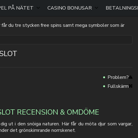
PEL PÅ NÄTET
CASINO BONUSAR
BETALNING
är får du tre stycken free spins samt mega symboler som är
 SLOT
Problem?
Fullskärm
LOT RECENSION & OMDÖME
ig ut i den snöiga naturen. Här får du möta djur som vargar,
 under det grönskimrande norrskenet.