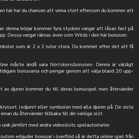
en här har du chansen att vinna stort eftersom du kommer att
an denna börjar kommer fyra stycken vargar att låsas fast på
r upp. Dessa vargar räknas även som Wilds i den här bonusen.
boler som är 2 x 2 rutor stora. Du kommer efter det att få
line måste ändå vara
Norrskensbonusen
. Denna är väldigt
tidigare bonusarna och pengar genom att välja bland 20 upp-
ett av djuren kommer du till deras bonusspel men återvänder
 krysset, lodjuret eller symbolen med alla djuren på. De sista
nan du återvänder tillbaka till din vanliga slot.
 unik jämfört med andra videoslots spelautomater.
sutom erbjuder bonusar i överflöd så är detta online spel från