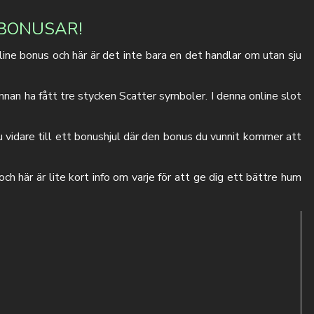
 BONUSAR!
line bonus och här är det inte bara en det handlar om utan sju
innan ha fått tre stycken Scatter symboler. I denna online slot
 vidare till ett bonushjul där den bonus du vunnit kommer att
och här är lite kort info om varje för att ge dig ett bättre hum