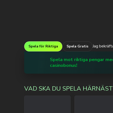
Jag bekräfta
Spela för Riktiga
Spela Gratis
Spela mot riktiga pengar me
casinobonus!
VAD SKA DU SPELA HÄRNÄST