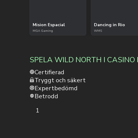
Mision Espacial
Dancing in Rio
MGA Gaming
WMS
SPELA WILD NORTH I CASINO
Certifierad
Tryggt och säkert
Expertbedömd
Betrodd
1