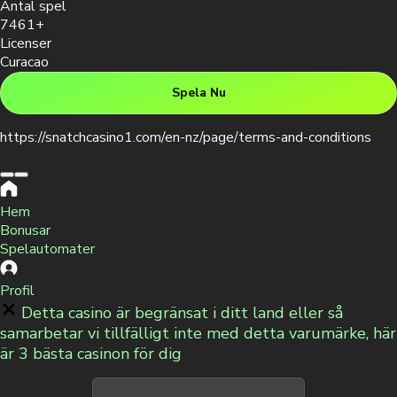
Antal spel
7461+
Licenser
Curacao
Spela Nu
https://snatchcasino1.com/en-nz/page/terms-and-conditions
Hem
Bonusar
Spelautomater
Profil
Detta casino är begränsat i ditt land eller så
samarbetar vi tillfälligt inte med detta varumärke, här
är 3 bästa casinon för dig