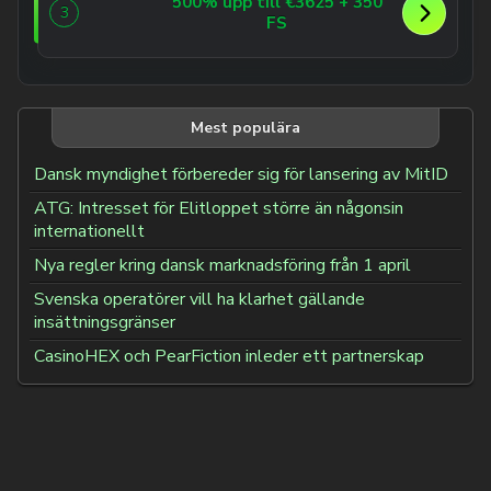
500% upp till €3625 + 350
3
FS
Mest populära
Dansk myndighet förbereder sig för lansering av MitID
ATG: Intresset för Elitloppet större än någonsin
internationellt
Nya regler kring dansk marknadsföring från 1 april
Svenska operatörer vill ha klarhet gällande
insättningsgränser
CasinoHEX och PearFiction inleder ett partnerskap