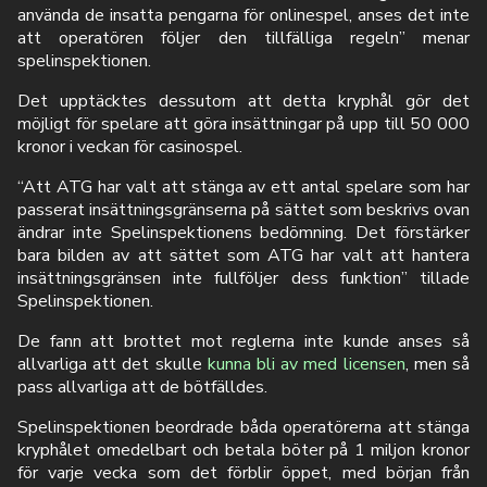
använda de insatta pengarna för onlinespel, anses det inte
att operatören följer den tillfälliga regeln” menar
spelinspektionen.
Det upptäcktes dessutom att detta kryphål gör det
möjligt för spelare att göra insättningar på upp till 50 000
kronor i veckan för casinospel.
“Att ATG har valt att stänga av ett antal spelare som har
passerat insättningsgränserna på sättet som beskrivs ovan
ändrar inte Spelinspektionens bedömning. Det förstärker
bara bilden av att sättet som ATG har valt att hantera
insättningsgränsen inte fullföljer dess funktion” tillade
Spelinspektionen.
De fann att brottet mot reglerna inte kunde anses så
allvarliga att det skulle
kunna bli av med licensen
, men så
pass allvarliga att de bötfälldes.
Spelinspektionen beordrade båda operatörerna att stänga
kryphålet omedelbart och betala böter på 1 miljon kronor
för varje vecka som det förblir öppet, med början från