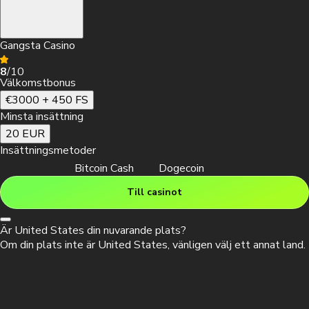
Gangsta Casino
8
/10
Välkomstbonus
€3000 + 450 FS
Minsta insättning
20 EUR
Insättningsmetoder
Bitcoin Cash
Dogecoin
Till casinot
Är
United States
din nuvarande plats?
Om din plats inte är
United States
, vänligen välj ett annat land.