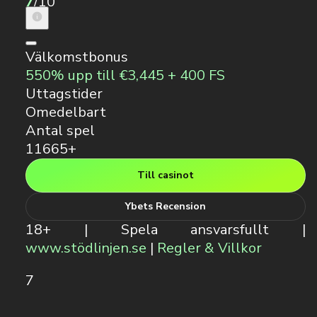
7
/10
Välkomstbonus
550% upp till €3,445 + 400 FS
Uttagstider
Omedelbart
Antal spel
11665+
Till casinot
Ybets Recension
18+ | Spela ansvarsfullt |
www.stödlinjen.se
|
Regler & Villkor
7