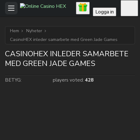
Logga in
Hem
Nyheter
CasinoHEX inleder samarbete med Green Jade Games
CASINOHEX INLEDER SAMARBETE
MED GREEN JADE GAMES
BETYG:
players voted:
428