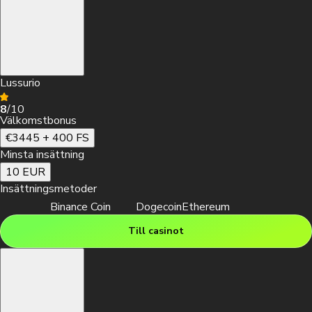
400% upp till €4,000 + 1200 FS + Bonusspel
Insättningsmetoder
Lussurio
Till casinot
8
/10
Välkomstbonus
€3445 + 400 FS
Minsta insättning
10 EUR
Insättningsmetoder
Binance Coin
Dogecoin
Ethereum
Till casinot
Min. insättning
20 EUR
Välkomstbonus