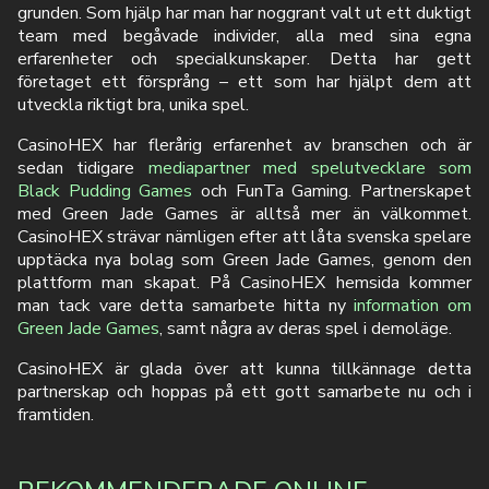
grunden. Som hjälp har man har noggrant valt ut ett duktigt
team med begåvade individer, alla med sina egna
erfarenheter och specialkunskaper. Detta har gett
företaget ett försprång – ett som har hjälpt dem att
utveckla riktigt bra, unika spel.
CasinoHEX har flerårig erfarenhet av branschen och är
sedan tidigare
mediapartner med spelutvecklare som
Black Pudding Games
och FunTa Gaming. Partnerskapet
med Green Jade Games är alltså mer än välkommet.
CasinoHEX strävar nämligen efter att låta svenska spelare
upptäcka nya bolag som Green Jade Games, genom den
plattform man skapat. På CasinoHEX hemsida kommer
man tack vare detta samarbete hitta ny
information om
Green Jade Games
, samt några av deras spel i demoläge.
CasinoHEX är glada över att kunna tillkännage detta
partnerskap och hoppas på ett gott samarbete nu och i
framtiden.