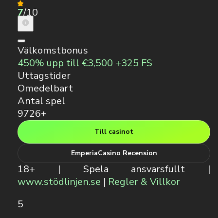
7
/10
Välkomstbonus
450% upp till €3,500 +325 FS
Uttagstider
Omedelbart
Antal spel
9726+
Till casinot
EmperiaCasino Recension
18+ | Spela ansvarsfullt |
www.stödlinjen.se
|
Regler & Villkor
5