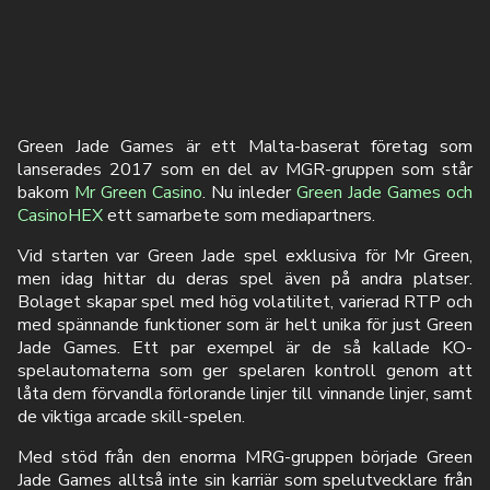
Green Jade Games är ett Malta-baserat företag som
lanserades 2017 som en del av MGR-gruppen som står
bakom
Mr Green Casino
. Nu inleder
Green Jade Games och
CasinoHEX
ett samarbete som mediapartners.
Vid starten var Green Jade spel exklusiva för Mr Green,
men idag hittar du deras spel även på andra platser.
Bolaget skapar spel med hög volatilitet, varierad RTP och
med spännande funktioner som är helt unika för just Green
Jade Games. Ett par exempel är de så kallade KO-
spelautomaterna som ger spelaren kontroll genom att
låta dem förvandla förlorande linjer till vinnande linjer, samt
de viktiga arcade skill-spelen.
Med stöd från den enorma MRG-gruppen började Green
Jade Games alltså inte sin karriär som spelutvecklare från