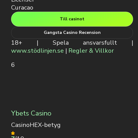
Curacao
Till casinot
Gangsta Casino Recension
18+ | Spela ansvarsfullt |
www.stödlinjen.se
|
Regler & Villkor
6
Ybets Casino
CasinoHEX-betyg