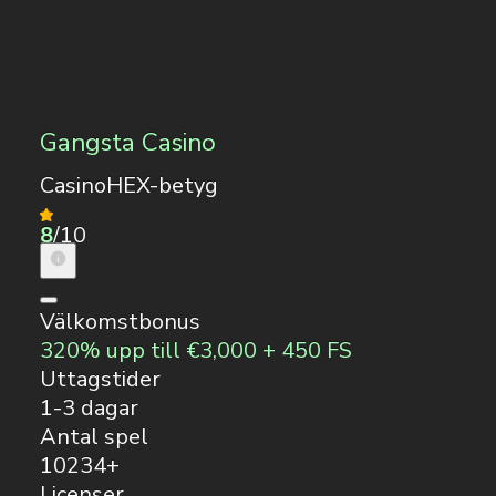
Gangsta Casino
CasinoHEX-betyg
8
/10
Välkomstbonus
320% upp till €3,000 + 450 FS
Uttagstider
1-3 dagar
Antal spel
10234+
Licenser