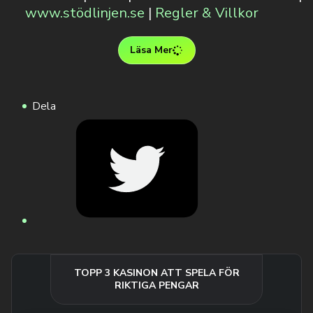
www.stödlinjen.se
|
Regler & Villkor
Läsa Mer
Dela
TOPP 3 KASINON ATT SPELA FÖR
RIKTIGA PENGAR