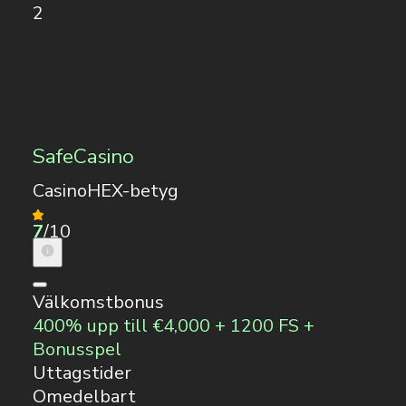
2
SafeCasino
CasinoHEX-betyg
7
/10
Välkomstbonus
400% upp till €4,000 + 1200 FS +
Bonusspel
Uttagstider
Omedelbart