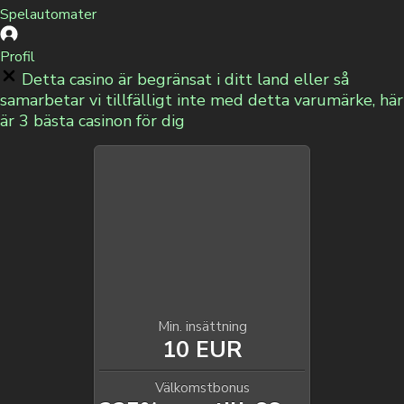
Spelautomater
Profil
Detta casino är begränsat i ditt land eller så
samarbetar vi tillfälligt inte med detta varumärke, här
är 3 bästa casinon för dig
Min. insättning
10 EUR
Välkomstbonus